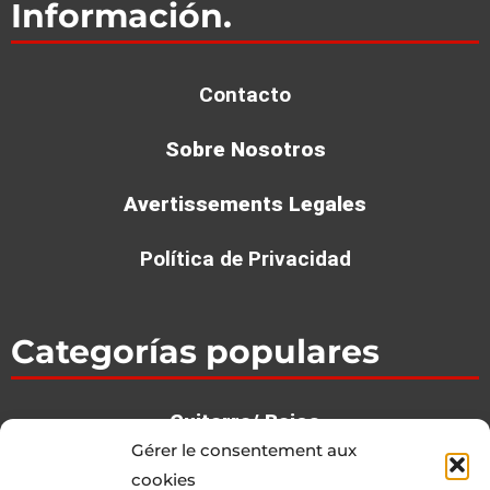
Información.
Contacto
Sobre Nosotros
Avertissements Legales
Política de Privacidad
Categorías populares
Guitarra/ Bajos
Gérer le consentement aux
Ba­te­rias / Per­cu­sion
cookies