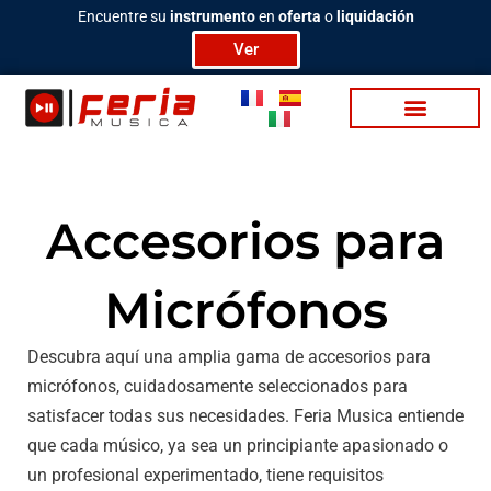
Ir
Encuentre su
instrumento
en
oferta
o
liquidación
al
Ver
contenido
Ba­te­rias / Per­cu­sion
Video / Podcasting
Accesorios para
Micrófonos
Descubra aquí una amplia gama de accesorios para
micrófonos, cuidadosamente seleccionados para
satisfacer todas sus necesidades. Feria Musica entiende
que cada músico, ya sea un principiante apasionado o
un profesional experimentado, tiene requisitos