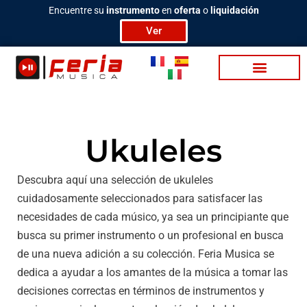
Ir
Encuentre su
instrumento
en
oferta
o
liquidación
al
Ver
contenido
Ba­te­rias / Per­cu­sion
Video / Podcasting
Ukuleles
Descubra aquí una selección de ukuleles
cuidadosamente seleccionados para satisfacer las
necesidades de cada músico, ya sea un principiante que
busca su primer instrumento o un profesional en busca
de una nueva adición a su colección. Feria Musica se
dedica a ayudar a los amantes de la música a tomar las
decisiones correctas en términos de instrumentos y