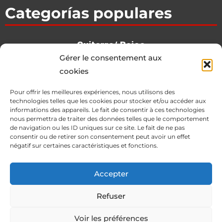
Categorías populares
Guitarra/ Bajos
Gérer le consentement aux
Ba­te­rias / Per­cu­sion
cookies
Teclados
Pour offrir les meilleures expériences, nous utilisons des
Estudio
technologies telles que les cookies pour stocker et/ou accéder aux
informations des appareils. Le fait de consentir à ces technologies
DJ
nous permettra de traiter des données telles que le comportement
Tradicionales
de navigation ou les ID uniques sur ce site. Le fait de ne pas
consentir ou de retirer son consentement peut avoir un effet
Viento
négatif sur certaines caractéristiques et fonctions.
Micrófonos
Accepter
Sonorización
Refuser
Voir les préférences
© All rights reserved Feria Musica