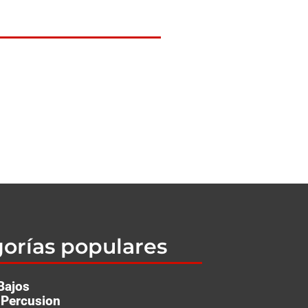
orías populares
Bajos
/ Per­cu­sion