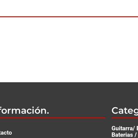
formación.
Categ
Guitarra/ 
tacto
Ba­te­rias 