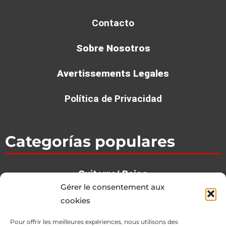
Contacto
Sobre Nosotros
Avertissements Legales
Política de Privacidad
Categorías populares
Guitarra/ Bajos
Gérer le consentement aux
Ba­te­rias / Per­cu­sion
cookies
Teclados
Pour offrir les meilleures expériences, nous utilisons des
Estudio