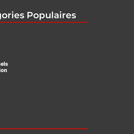
ories Populaires
nels
ion