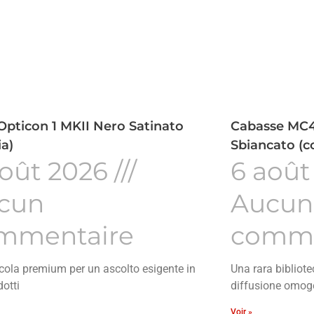
Opticon 1 MKII Nero Satinato
Cabasse MC4
ia)
Sbiancato (c
août 2026
6 août
cun
Aucun
mmentaire
comme
cola premium per un ascolto esigente in
Una rara bibliote
dotti
diffusione omog
Voir »