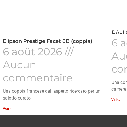
DALI 
6 
Elipson Prestige Facet 8B (coppia)
6 août 2026
Au
Aucun
co
commentaire
Una com
camere
Una coppia francese dall’aspetto ricercato per un
salotto curato
Voir »
Voir »