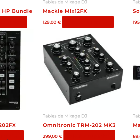
Tables de Mixage DJ
Tab
e HP Bundle
Mackie Mix12FX
So
 au panier
Ajouter au panier
129,00
€
195
Tables de Mixage DJ
Tab
202FX
Omnitronic TRM-202 MK3
Ma
u panier
Ajouter au panier
299,00
€
89