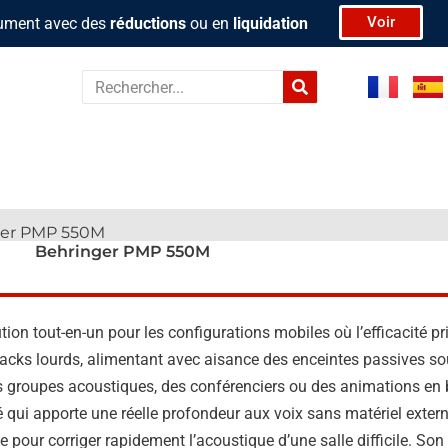
Voir
rument avec des
réductions
ou en
liquidation
Rechercher
ger PMP 550M
Behringer PMP 550M
on tout-en-un pour les configurations mobiles où l’efficacité pr
de racks lourds, alimentant avec aisance des enceintes passives s
 groupes acoustiques, des conférenciers ou des animations en bar
 qui apporte une réelle profondeur aux voix sans matériel exter
e pour corriger rapidement l’acoustique d’une salle difficile. S