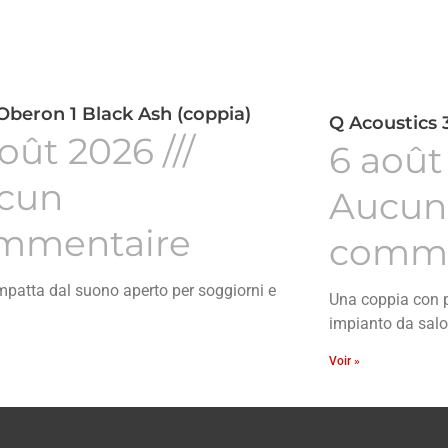
Oberon 1 Black Ash (coppia)
Q Acoustics 3
août 2026
6 août
cun
Aucun
mmentaire
comme
patta dal suono aperto per soggiorni e
Una coppia con p
impianto da salo
Voir »