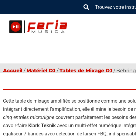
Aller
Trouvez votre inst
au
contenu
Accueil
/
Ma­té­riel DJ
/
Tables de Mixage DJ
/ Behrin
Cette table de mixage amplifiée se positionne comme une soluti
intégrant directement l’amplification, elle élimine le besoin 
cinq entrées micro/ligne
couvrent parfaitement les besoins des
savoir-faire
Klark Teknik
avec un multi-effet numérique intégré
égaliseur 7 bandes avec détection de larsen FBQ
, indispensabl