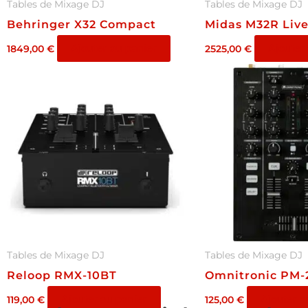
Tables de Mixage DJ
Tables de Mixage DJ
Behringer X32 Compact
Midas M32R Liv
Ajouter au panier
Ajouter
1849,00
€
2525,00
€
Tables de Mixage DJ
Tables de Mixage DJ
Reloop RMX-10BT
Omnitronic PM-
Ajouter au panier
Ajouter a
119,00
€
125,00
€