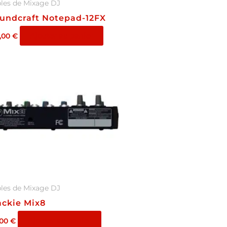
les de Mixage DJ
undcraft Notepad-12FX
Ajouter au panier
,00
€
les de Mixage DJ
ckie Mix8
Ajouter au panier
,00
€