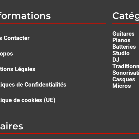
formations
Catég
Guitares
 Contacter
Pianos
Batteries
Studio
ropos
DJ
Tradition
ions Légales
Sonorisat
Casques
tiques de Confidentialités
Micros
tique de cookies (UE)
aires