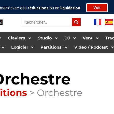
Voir
rument avec des
réductions
ou en
liquidation
Rechercher
Claviers
Studio
DJ
Vent
Tra­d
Logiciel
Par­ti­tions
Vidéo / Pod­cas­t
Orchestre
i­tions
>
Orchestre