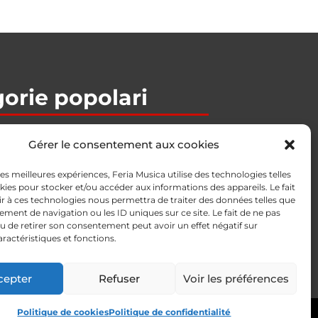
orie popolari
 Bajos
Gérer le consentement aux cookies
/ Per­cu­sion
 les meilleures expériences, Feria Musica utilise des technologies telles
kies pour stocker et/ou accéder aux informations des appareils. Le fait
r à ces technologies nous permettra de traiter des données telles que
ales
ment de navigation ou les ID uniques sur ce site. Le fait de ne pas
u de retirer son consentement peut avoir un effet négatif sur
aractéristiques et fonctions.
i
ofessionale
cepter
Refuser
Voir les préférences
F
Y
P
T
R
Politique de cookies
Politique de confidentialité