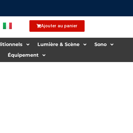
Ajouter au panier
i­tion­nels
Lu­mière & Scène
Sono
Équipement