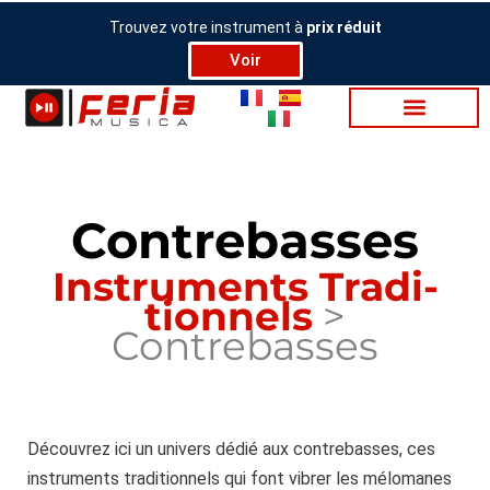
Aller
Trouvez votre instrument à
prix réduit
au
Voir
contenu
Contrebasses
Ins­tru­ments Tra­di­
tion­nels
>
Contrebasses
Découvrez ici un univers dédié aux contrebasses, ces
instruments traditionnels qui font vibrer les mélomanes