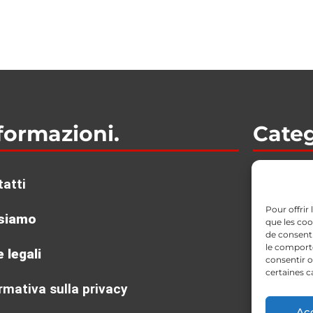
formazioni.
Categ
Guitarra/
atti
Ba­te­rias 
Teclados
Pour offrir
Estudio
 siamo
que les coo
DJ
de consenti
Tradicion
le comporte
 legali
Viento
consentir o
certaines c
Microfon
rmativa sulla privacy
Audio Pr
Ac