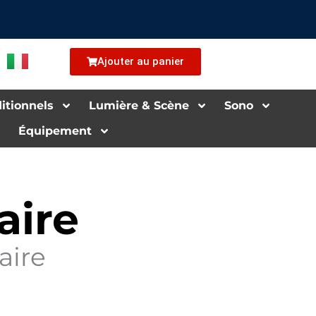
Ajouter au panier
i­tion­nels
Lu­mière & Scène
Sono
Équipement
aire
aire