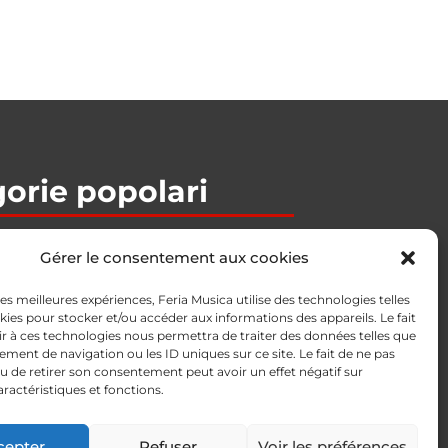
orie popolari
 Bajos
Gérer le consentement aux cookies
/ Per­cu­sion
 les meilleures expériences, Feria Musica utilise des technologies telles
kies pour stocker et/ou accéder aux informations des appareils. Le fait
r à ces technologies nous permettra de traiter des données telles que
ales
ment de navigation ou les ID uniques sur ce site. Le fait de ne pas
u de retirer son consentement peut avoir un effet négatif sur
aractéristiques et fonctions.
i
ofessionale
cepter
Refuser
Voir les préférences