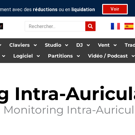
Voir
rument avec des
réductions
ou en
liquidation
Rechercher
Claviers
Studio
DJ
Vent
Tra­d
Logiciel
Par­ti­tions
Vidéo / Pod­cas­t
 Intra-Auricul
>
Monitoring Intra-Auricul