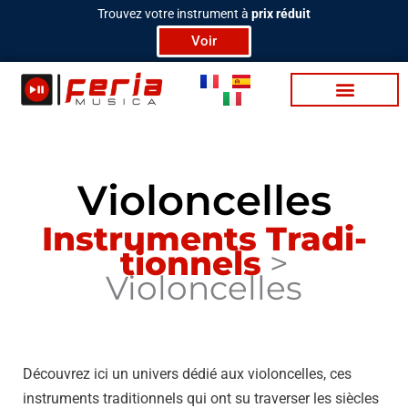
Aller
Trouvez votre instrument à
prix réduit
au
Voir
contenu
Bat­te­ries / Per­c
Tra­di­tion­nels
Lu­mière & Scène
Vidéo / Pod­cas­t
Violoncelles
Ins­tru­ments Tra­di­
tion­nels
>
Violoncelles
Découvrez ici un univers dédié aux violoncelles, ces
instruments traditionnels qui ont su traverser les siècles