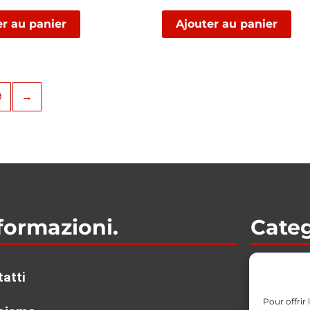
er au panier
Ajouter au panier
9
→
formazioni.
Categ
Guitarra/
atti
Ba­te­rias 
Teclados
Pour offrir