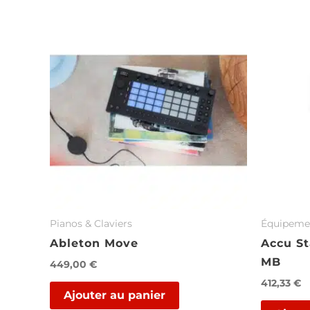
Pia­nos & Cla­viers
Équipeme
Ableton Move
Accu St
MB
449,00
€
412,33
€
Ajouter au panier