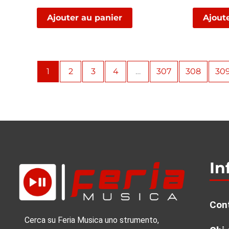
Ajouter au panier
Ajout
1
2
3
4
…
307
308
30
In
Cont
Cerca su Feria Musica uno strumento,