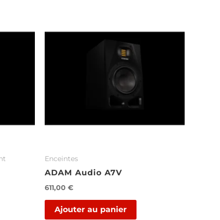
nt
Enceintes
ADAM Audio A7V
611,00
€
Ajouter au panier