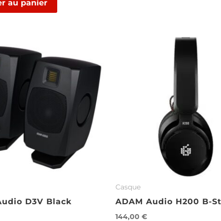
er au panier
Casque
udio D3V Black
ADAM Audio H200 B-S
144,00
€