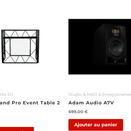
nts DJ
Stu­dio & MAO & En­re­gis­tre­me
and Pro Event Table 2
Adam Audio A7V
699,00
€
Ajouter au panier