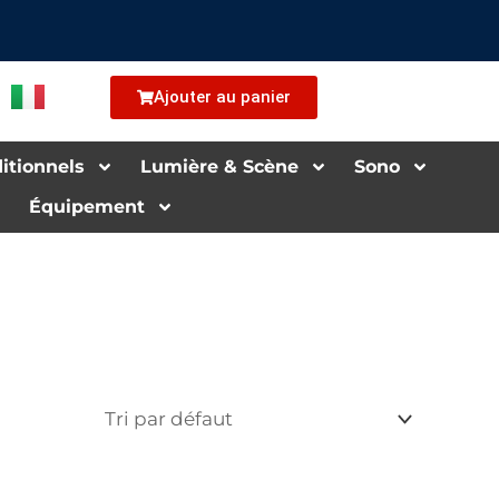
Ajouter au panier
i­tion­nels
Lu­mière & Scène
Sono
Équipement