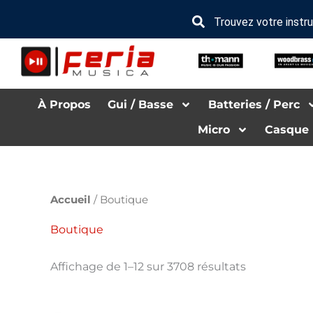
Aller
au
Trouvez votre inst
contenu
À Propos
Gui­ / Basse
Bat­te­ries / Per­c
Mi­cro­
Casque
Accueil
/ Boutique
Boutique
Affichage de 1–12 sur 3708 résultats