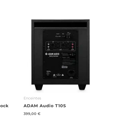
Enceintes
tock
ADAM Audio T10S
399,00
€