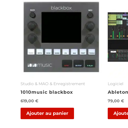
Stu­dio & MAO & En­re­gis­tre­ment
Logiciel
1010music blackbox
Ableton
619,00
€
79,00
€
Ajouter au panier
Ajout