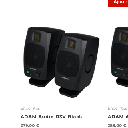
Ajout
Enceintes
Enceintes
ADAM Audio D3V Black
ADAM A
279,00
€
289,00
€