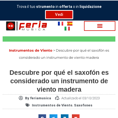
Ir
Trova il tuo
strumento
in
offerta
o in
liquidazione
al
Vedi
contenido
Instrumentos de Viento
>
Descubre por qué el saxofón es
considerado un instrumento de viento madera
Descubre por qué el saxofón es
considerado un instrumento de
viento madera
By
feriamusica
Actualizado el 03/10/2023
Instrumentos de Viento
,
Saxofones