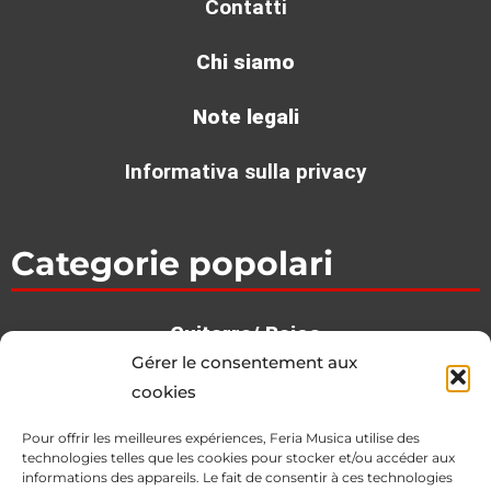
Contatti
Chi siamo
Note legali
Informativa sulla privacy
Categorie popolari
Guitarra/ Bajos
Gérer le consentement aux
Ba­te­rias / Per­cu­sion
cookies
Teclados
Pour offrir les meilleures expériences, Feria Musica utilise des
Estudio
technologies telles que les cookies pour stocker et/ou accéder aux
informations des appareils. Le fait de consentir à ces technologies
DJ