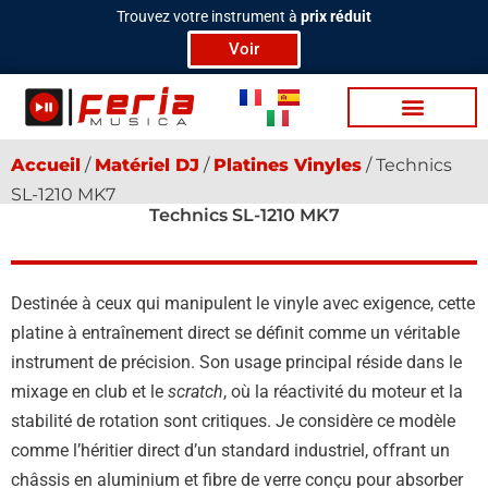
Aller
Trouvez votre instrument à
prix réduit
au
Voir
contenu
Bat­te­ries / Per­c
Tra­di­tion­nels
Lu­mière & Scène
Vidéo / Pod­cas­t
Accueil
/
Ma­té­riel DJ
/
Platines Vinyles
/ Technics
SL-1210 MK7
Technics SL-1210 MK7
Destinée à ceux qui manipulent le vinyle avec exigence, cette
platine à entraînement direct se définit comme un véritable
instrument de précision. Son usage principal réside dans le
mixage en club et le
scratch
, où la réactivité du moteur et la
stabilité de rotation sont critiques. Je considère ce modèle
comme l’héritier direct d’un standard industriel, offrant un
châssis en aluminium et fibre de verre conçu pour absorber