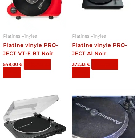
Platines Vinyles
Platines Vinyles
Platine vinyle PRO-
Platine vinyle PRO-
JECT VT-E BT Noir
JECT A1 Noir
Ajouter au
Ajouter au
549,00
€
372,33
€
panier
panier