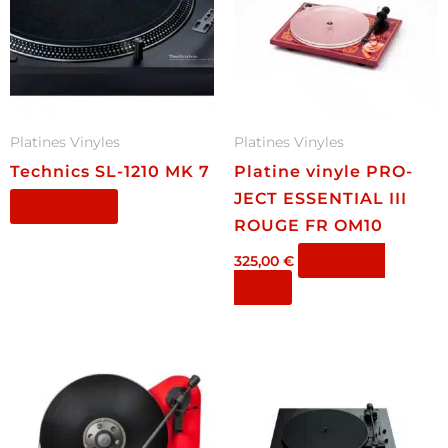
Platines Vinyles
Platines Vinyles
Technics SL-1210 MK 7
Platine vinyle PRO-
JECT ESSENTIAL III
Lire la suite
ROUGE FR OM10
Ajouter au
325,00
€
panier