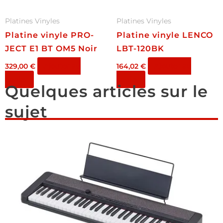
Platines Vinyles
Platines Vinyles
Platine vinyle PRO-
Platine vinyle LENCO
JECT E1 BT OM5 Noir
LBT-120BK
Ajouter au
Ajouter au
329,00
€
164,02
€
panier
panier
Quelques articles sur le
sujet