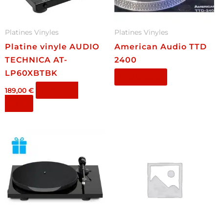
Platines Vinyles
Platines Vinyles
Platine vinyle AUDIO
American Audio TTD
TECHNICA AT-
2400
LP60XBTBK
Lire la suite
Ajouter au
189,00
€
panier