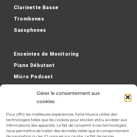
Clarinette Basse
Trombones
Saxophones
Enceintes de Monitoring
Piano Débutant
Micro Podcast
Micro Sans Fil
Gérer le consentement aux
Cours de Piano en Ligne
cookies
Contrebasses Électriques
Pour offrir les meilleures expériences, Feria Musica utilise des
technologies telles que les cookies pour stocker et/ou accéder aux
Synthétiseur
informations des appareils. Le fait de consentir à ces technologies
nous permettra de traiter des données telles que le comportement
de navigation ou les ID uniques sur ce site. Le fait de ne pas