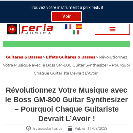
Aller
Trouvez votre instrument à
prix réduit
au
Voir
contenu
Gui­tares & Basses
>
Effets Guitares & Basses
>
Révolutionnez
Votre Musique avec le Boss GM-800 Guitar Synthesizer – Pourquoi
Chaque Guitariste Devrait L’Avoir !
Révolutionnez Votre Musique avec
le Boss GM-800 Guitar Synthesizer
– Pourquoi Chaque Guitariste
Devrait L’Avoir !
By
assistantvirtuel
Publié :
11/08/2023