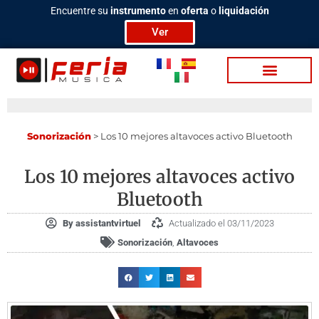
Ir
Encuentre su
instrumento
en
oferta
o
liquidación
al
Ver
contenido
Ba­te­rias / Per­cu­sion
Video / Podcasting
Sonorización
>
Los 10 mejores altavoces activo Bluetooth
Los 10 mejores altavoces activo
Bluetooth
By
assistantvirtuel
Actualizado el 03/11/2023
Sonorización
,
Altavoces