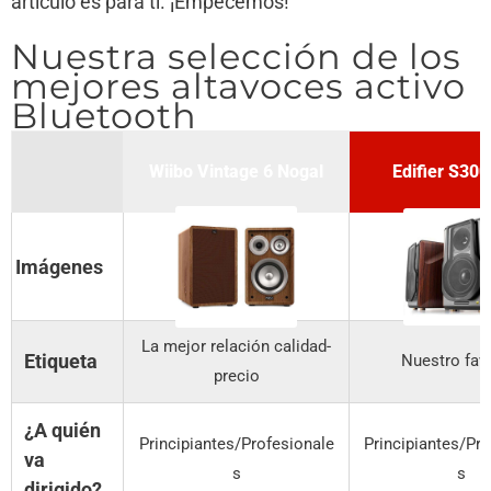
artículo es para ti. ¡Empecemos!
Nuestra selección de los
mejores altavoces activo
Bluetooth
Wiibo Vintage 6 Nogal
Edifier S300
Imágenes
La mejor relación calidad-
Etiqueta
Nuestro fav
precio
¿A quién
Principiantes/Profesionale
Principiantes/Pr
va
s
s
dirigido?