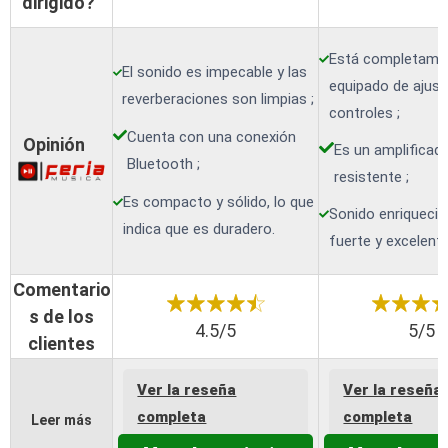
dirigido?
Está completame
El sonido es impecable y las
equipado de ajust
reverberaciones son limpias ;
controles ;
Cuenta con una conexión
Opinión
Es un amplificad
Bluetooth ;
resistente ;
Es compacto y sólido, lo que
Sonido enriquecid
indica que es duradero.
fuerte y excelent
Comentario
s de los
4.5/5
5/5
clientes
Ver la reseña
Ver la reseña
completa
completa
Leer más