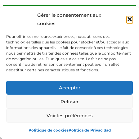
Nos gustó ✅
Gérer le consentement aux
cookies
La mano de obra es muy robusta y duradera ;
Producto con muy buen sonido ;
Pour offrir les meilleures expériences, nous utilisons des
Tiene una seguridad para cortocircuitos.
technologies telles que les cookies pour stocker et/ou accéder aux
informations des appareils. Le fait de consentir à ces technologies
nous permettra de traiter des données telles que le comportement
de navigation ou les ID uniques sur ce site. Le fait de ne pas
consentir ou de retirer son consentement peut avoir un effet
négatif sur certaines caractéristiques et fonctions.
Nos gustó menos ?
El diseño es simple, lo que lo hace parecer
Accepter
básico.
Refuser
Voir les préférences
Politique de cookies
Política de Privacidad