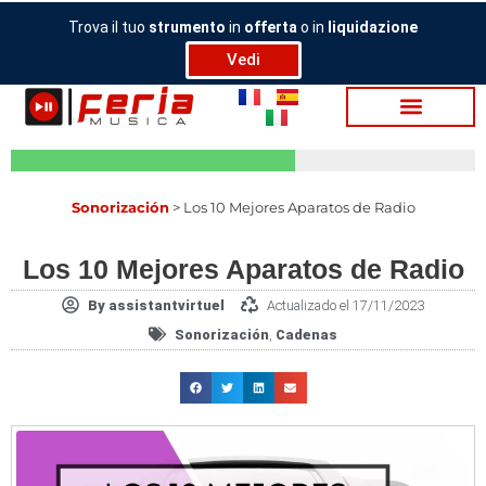
Ir
Trova il tuo
strumento
in
offerta
o in
liquidazione
al
Vedi
contenido
Sonorización
>
Los 10 Mejores Aparatos de Radio
Los 10 Mejores Aparatos de Radio
By
assistantvirtuel
Actualizado el 17/11/2023
Sonorización
,
Cadenas