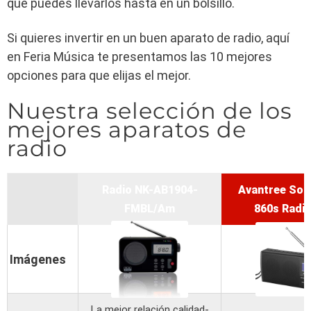
que puedes llevarlos hasta en un bolsillo.
Si quieres invertir en un buen aparato de radio, aquí
en Feria Música te presentamos las 10 mejores
opciones para que elijas el mejor.
Nuestra selección de los
mejores aparatos de
radio
Radio NK-AB1904-
Avantree Sou
FMBL/Am
860s Radi
Imágenes
La mejor relación calidad-