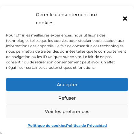
Gérer le consentement aux
cookies
Pour offrir les meilleures expériences, nous utilisons des
technologies telles que les cookies pour stocker et/ou accéder aux
Haz clic para aceptar cookies de marketing
informations des appareils. Le fait de consentir à ces technologies
y permitir este contenido
nous permettra de traiter des données telles que le comportement
de navigation ou les ID uniques sur ce site. Le fait de ne pas
consentir ou de retirer son consentement peut avoir un effet
négatif sur certaines caractéristiques et fonctions.
Accepter
Refuser
Ver El Precio
Voir les préférences
Politique de cookies
Política de Privacidad
7-
Avantree Soundbyte 860s Radio