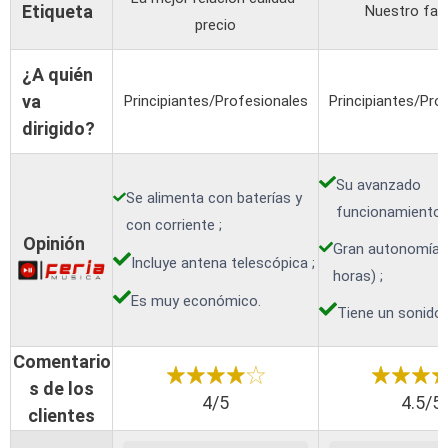
Etiqueta
Nuestro fav
precio
¿A quién
va
Principiantes/Profesionales
Principiantes/Pro
dirigido?
Su avanzado
Se alimenta con baterías y
funcionamiento 
con corriente ;
Opinión
Gran autonomía d
Incluye antena telescópica ;
horas) ;
Es muy económico.
Tiene un sonido
Comentario
s de los
4/5
4.5/5
clientes