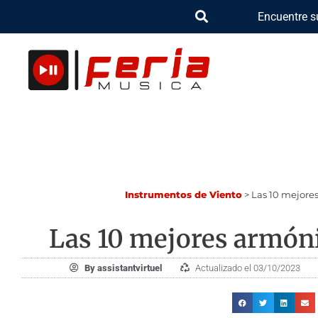
Ir
Encuentre s
al
contenido
Instrumentos de Viento
>
Las 10 mejore
Las 10 mejores armón
By
assistantvirtuel
Actualizado el 03/10/2023