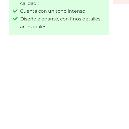
calidad ;
Cuenta con un tono intenso ;
Diseño elegante, con finos detalles
artesanales.