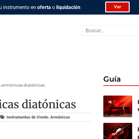
Ver
u instrumento en
oferta
o
liquidación
Buscar
Guía
s armónicas diatónicas
icas diatónicas
Instrumentos de Viento
,
Armónicas