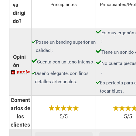
va
Principiantes
Principiantes/Pro
dirigi
do?
Es muy ergonómi
;
Posee un bending superior en
calidad ;
Tiene un sonido 
Opini
Cuenta con un tono intenso ;
No cuenta pieza
ón
;
Diseño elegante, con finos
detalles artesanales.
Es perfecta para 
tocar blues.
Coment
arios de
los
5/5
5/5
clientes