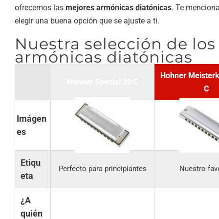
ofrecemos las
mejores armónicas diatónicas
. Te mencion
elegir una buena opción que se ajuste a ti.
Nuestra selección de los
armónicas diatónicas
Hohner Meister
Hohner Special 20 C
C
Imágen
es
Etiqu
Perfecto para principiantes
Nuestro fav
eta
¿A
quién