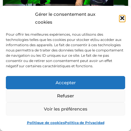
Gérer le consentement aux
cookies
Ver El Precio
Pour offrir les meilleures expériences, nous utilisons des
technologies telles que les cookies pour stocker et/ou accéder aux
informations des appareils. Le fait de consentir à ces technologies
nous permettra de traiter des données telles que le comportement
de navigation ou les ID uniques sur ce site. Le fait de ne pas
7-
Logitech G PRO X
– Los mejores
consentir ou de retirer son consentement peut avoir un effet
négatif sur certaines caractéristiques et fonctions.
auriculares de gama media con
experiencia de software
Accepter
Refuser
Voir les préférences
Politique de cookies
Política de Privacidad