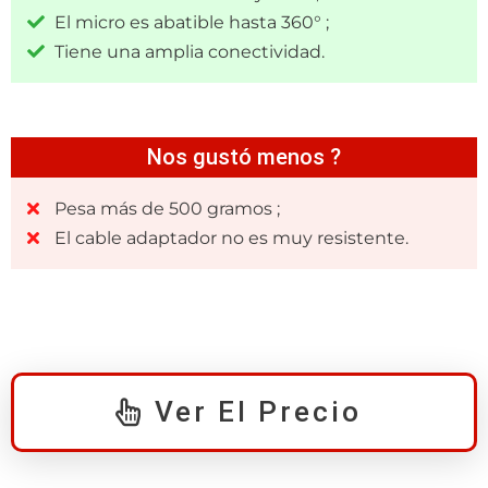
El micro es abatible hasta 360° ;
Tiene una amplia conectividad.
Nos gustó menos ?
Pesa más de 500 gramos ;
El cable adaptador no es muy resistente.
Ver El Precio