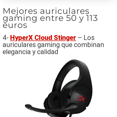
Mejores auriculares
gaming entre 50 y 113
euros
4-
HyperX Cloud Stinger
– Los
auriculares gaming que combinan
elegancia y calidad