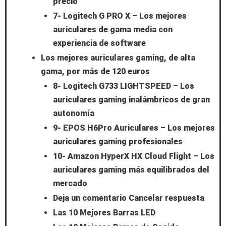
precio
7- Logitech G PRO X – Los mejores
auriculares de gama media con
experiencia de software
Los mejores auriculares gaming, de alta
gama, por más de 120 euros
8- Logitech G733 LIGHTSPEED – Los
auriculares gaming inalámbricos de gran
autonomía
9- EPOS H6Pro Auriculares – Los mejores
auriculares gaming profesionales
10- Amazon HyperX HX Cloud Flight – Los
auriculares gaming más equilibrados del
mercado
Deja un comentario Cancelar respuesta
Las 10 Mejores Barras LED