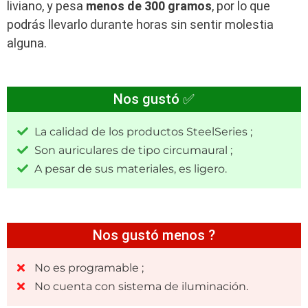
liviano, y pesa
menos de 300 gramos
, por lo que
podrás llevarlo durante horas sin sentir molestia
alguna.
Nos gustó ✅
La calidad de los productos SteelSeries ;
Son auriculares de tipo circumaural ;
A pesar de sus materiales, es ligero.
Nos gustó menos ?
No es programable ;
No cuenta con sistema de iluminación.