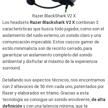
Razer BlackShark V2 X
Los headsets
Razer Blackshark V2 X
combinan 3
características que busca todo jugador, como son el
aislamiento del ruido externo, un sonido claro y una
comunicación impecable. Estos cascos gamer de
estilo minimalista son de recinto cerrado, para
garantizar un aislamiento completo del sonido
ambiental y disfrutar al máximo de la experiencia
surround.
Detallando sus aspectos técnicos, nos encontramos
con 2 altavoces de 50 mm cada uno, patentados por
Razer y elaborados en titanio. Gracias a esta
tecnología se consigue un sonido envolvente,
de alta
definición
y con una latencia mínima, que te