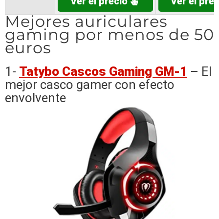
Ver el precio
Ver el prec
Mejores auriculares
gaming por menos de 50
euros
1-
Tatybo Cascos Gaming GM-1
– El
mejor casco gamer con efecto
envolvente