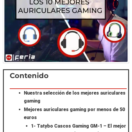
Scroll
Contenido
to
Nuestra selección de los mejores auriculares
Top
gaming
Mejores auriculares gaming por menos de 50
euros
1- Tatybo Cascos Gaming GM-1 – El mejor