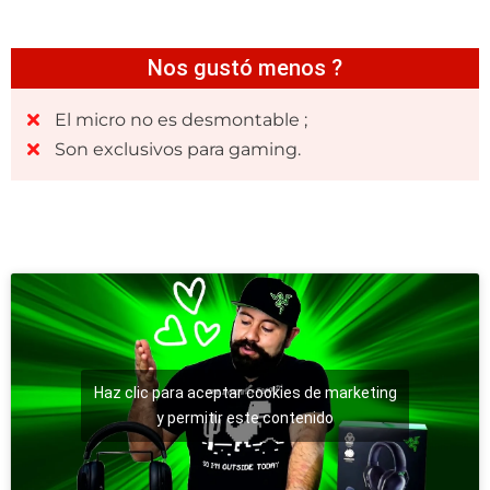
Nos gustó menos ?
El micro no es desmontable ;
Son exclusivos para gaming.
Haz clic para aceptar cookies de marketing
y permitir este contenido