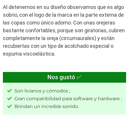
Al detenernos en su diseño observamos que es algo
sobrio, con el logo de la marca en la parte externa de
las copas como único adorno. Con unas orejeras
bastante confortables, porque son giratorias, cubren
completamente la oreja (circumaurales) y están
recubiertas con un tipo de acolchado especial o
espuma viscoelástica.
Nos gustó ✅
Son livianos y cómodos ;
Gran compatibilidad para software y hardware ;
Brindan un increíble sonido.