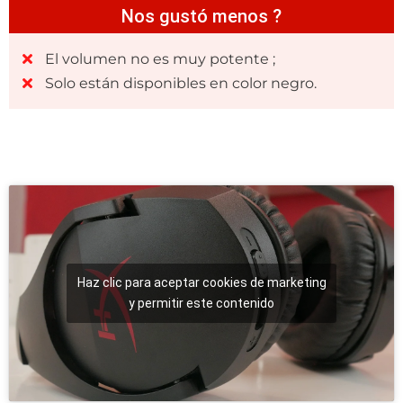
Nos gustó menos ?
El volumen no es muy potente ;
Solo están disponibles en color negro.
Haz clic para aceptar cookies de marketing
y permitir este contenido