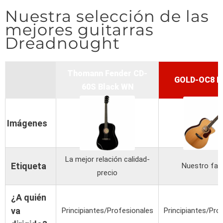
Nuestra selección de las
mejores guitarras
Dreadnought
Thomann Fender CD-
GOLD-OC8 Na
60S Black WN
Imágenes
La mejor relación calidad-
Etiqueta
Nuestro fav
precio
¿A quién
va
Principiantes/Profesionales
Principiantes/Pro