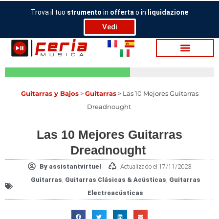
Ir
Trova il tuo
strumento
in
offerta
o in
liquidazione
al
Vedi
contenido
Guitarras y Bajos
>
Guitarras
>
Las 10 Mejores Guitarras
Dreadnought
Las 10 Mejores Guitarras
Dreadnought
By
assistantvirtuel
Actualizado el 17/11/2023
Guitarras
,
Guitarras Clásicas & Acústicas
,
Guitarras
Electroacústicas