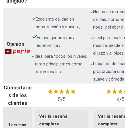
dirigido?
Hecha de material
Excelente calidad en
calidad, como el ac
construcción y sonido ;
nogal y el abeto só
Es una guitarra muy
Ideal para cualquie
Opinión
económica ;
música, desde el 
el jazz y el blues ;
Ideal para todos los niveles,
Diapasón de éban
tanto principiantes como
proporciona una 
profesionales.
suave y cómoda al
Comentario
s de los
5/5
4/5
clientes
Ver la reseña
Ver la reseña
completa
completa
Leer más