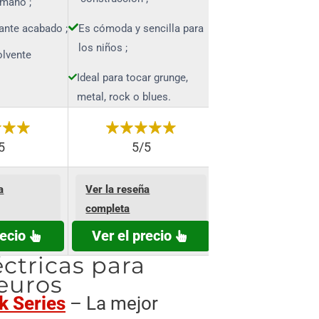
 mano ;
ante acabado ;
Es cómoda y sencilla para
los niños ;
olvente
Ideal para tocar grunge,
metal, rock o blues.
5
5/5
a
Ver la reseña
completa
recio
Ver el precio
éctricas para
euros
k Series
– La mejor