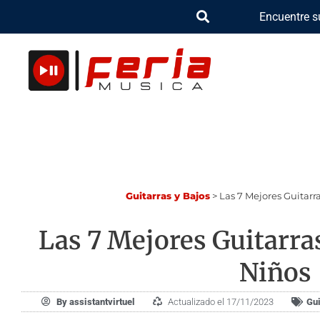
Ir
Encuentre s
al
contenido
Guitarras y Bajos
>
Las 7 Mejores Guitarra
Las 7 Mejores Guitarras
Niños
By
assistantvirtuel
Actualizado el 17/11/2023
Gui