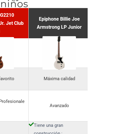
 niños
 G2210
Epiphone Billie Joe
Jr. Jet Club
Armstrong LP Junior
S
avorito
Máxima calidad
Profesionale
Avanzado
Tiene una gran
construcción ;