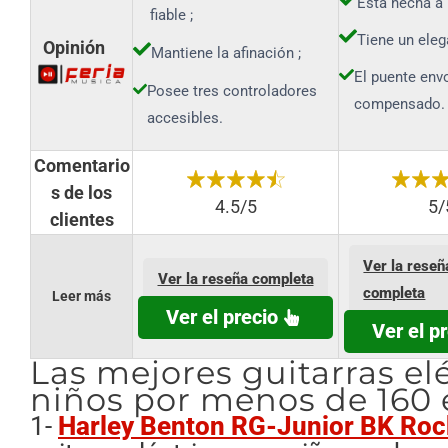
Está hecha a
fiable ;
Tiene un eleg
Opinión
Mantiene la afinación ;
El puente env
Posee tres controladores
compensado.
accesibles.
Comentario
s de los
4.5/5
5/
clientes
Ver la reseñ
Ver la reseña completa
completa
Leer más
Ver el precio
Ver el p
Las mejores guitarras el
niños por menos de 160 
1-
Harley Benton RG-Junior BK Roc