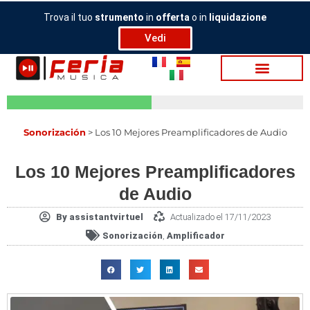
Ir
Trova il tuo
strumento
in
offerta
o in
liquidazione
al
Vedi
contenido
Sonorización
>
Los 10 Mejores Preamplificadores de Audio
Los 10 Mejores Preamplificadores
de Audio
By
assistantvirtuel
Actualizado el 17/11/2023
Sonorización
,
Amplificador