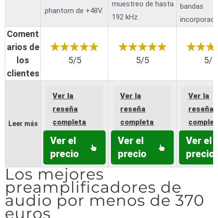
muestreo de hasta
bandas
phantom de +48V.
192 kHz.
incorporado
Coment
arios de
los
5/5
5/5
5/5
clientes
Ver la
Ver la
Ver la
reseña
reseña
reseña
completa
completa
complet
Leer más
Ver el
Ver el
Ver el
precio
precio
precio
Los mejores
preamplificadores de
audio por menos de 370
euros