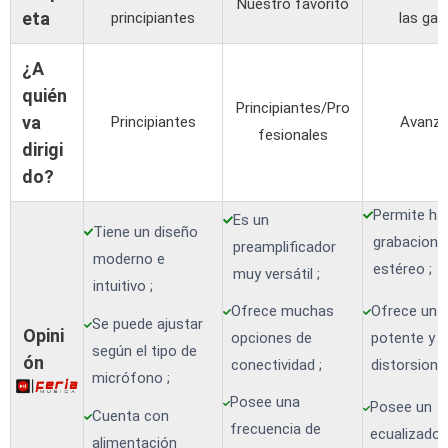
Nuestro favorito
eta
principiantes
las ga
¿A
quién
Principiantes/Pro
va
Principiantes
Avanz
fesionales
dirigi
do?
Permite ha
Es un
Tiene un diseño
grabacione
preamplificador
moderno e
estéreo ;
muy versátil ;
intuitivo ;
Ofrece muchas
Ofrece un 
Se puede ajustar
Opini
opciones de
potente y s
según el tipo de
ón
conectividad ;
distorsione
micrófono ;
Posee una
Posee un
Cuenta con
frecuencia de
ecualizador
alimentación