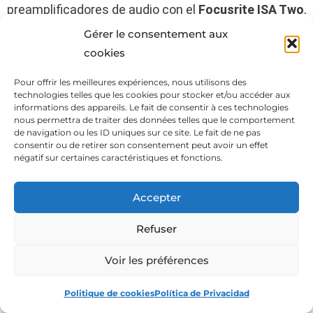
preamplificadores de audio con el
Focusrite ISA Two
,
un equipo que se destaca por su sonido de alta
Gérer le consentement aux
calidad. Este modelo utiliza la renombrada tecnología
cookies
de preamplificación de micrófono de Focusrite, que
Pour offrir les meilleures expériences, nous utilisons des
ofrece una reproducción detallada y transparente del
technologies telles que les cookies pour stocker et/ou accéder aux
audio, con una fidelidad excepcional.
informations des appareils. Le fait de consentir à ces technologies
nous permettra de traiter des données telles que le comportement
de navigation ou les ID uniques sur ce site. Le fait de ne pas
Cuenta con dos canales independientes, cada uno
consentir ou de retirer son consentement peut avoir un effet
con su propio control de ganancia, impedancia, filtro
négatif sur certaines caractéristiques et fonctions.
pasa-altos, inversión de fase y alimentación
phantom de 48V. Gracias a esta configuración de
Accepter
entradas independientes, el equipo ofrece una gran
Refuser
flexibilidad para grabar y amplificar
diversas fuentes
de audio simultáneamente
.
Voir les préférences
También dispone de un medidor LED de ocho
Politique de cookies
Política de Privacidad
segmentos para
monitorizar el nivel de salida
y