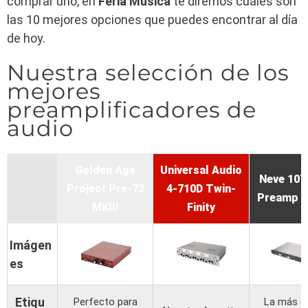
comprar uno, en
Feria Música
te diremos cuáles son
las 10 mejores opciones que puedes encontrar al día
de hoy.
Nuestra selección de los
mejores
preamplificadores de
audio
Golden Age
Universal Audio
Neve 107
Project Pre-73
4-710D Twin-
Preamp S
MKIII
Finity
Imágen
es
Etiqu
Perfecto para
La más al