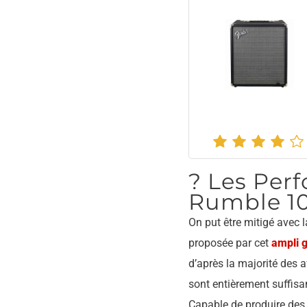
?️ Les Pe
Rumble 1
On put être mitigé avec 
proposée par cet
ampli g
d’après la majorité des a
sont entièrement suffisan
Capable de produire des