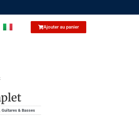
Ajouter au panier
t
plet
,
Gui­tares & Basses