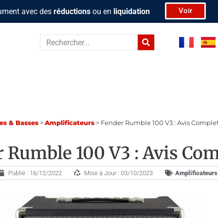
Voir
rument avec des
réductions
ou en
liquidation
Rechercher
res & Basses
>
Amplificateurs
>
Fender Rumble 100 V3 : Avis Comple
 Rumble 100 V3 : Avis Com
Publié :
16/12/2022
Mise à Jour : 03/10/2023
Amplificateurs