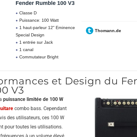
Fender Rumble 100 V3
Classe D
Puissance: 100 Watt
1 haut-parleur 12" Eminence
Thomann.de
Special Design
1 entrée sur Jack
1 canal
Commutateur Bright
rformances et Design du Fe
00 V3
la
puissance limitée de 100 W
uitare
combo bass. Cependant
vis des utilisateurs, ces 100 W
t pour toutes les utilisations.
 fréquences à un volume élevé,