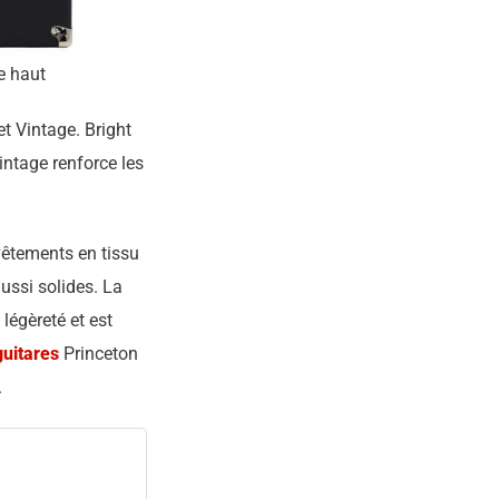
e haut
et Vintage. Bright
intage renforce les
vêtements en tissu
ussi solides. La
légèreté et est
guitares
Princeton
.