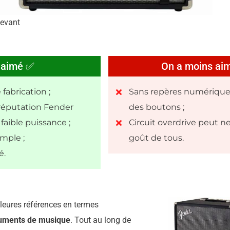
evant
 aimé ✅
On a moins ai
fabrication ;
Sans repères numérique
 réputation Fender
des boutons ;
aible puissance ;
Circuit overdrive peut n
imple ;
goût de tous.
é.
lleures références en termes
ruments de musique
. Tout au long de