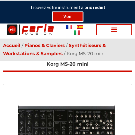
Aller
Trouvez votre instrument à
prix réduit
au
Voir
contenu
Accueil
/
Pia­nos & Cla­viers
/
Synthétiseurs &
Workstations & Samplers
/ Korg MS-20 mini
Korg MS-20 mini