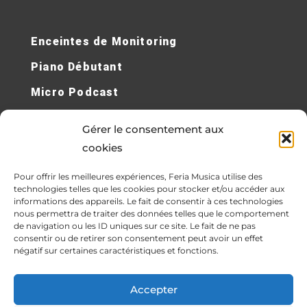
Enceintes de Monitoring
Piano Débutant
Micro Podcast
Micro Sans Fil
Gérer le consentement aux
Cours de Piano en Ligne
cookies
Contrebasses Électriques
Pour offrir les meilleures expériences, Feria Musica utilise des
technologies telles que les cookies pour stocker et/ou accéder aux
Synthétiseur
informations des appareils. Le fait de consentir à ces technologies
nous permettra de traiter des données telles que le comportement
de navigation ou les ID uniques sur ce site. Le fait de ne pas
consentir ou de retirer son consentement peut avoir un effet
négatif sur certaines caractéristiques et fonctions.
© All rights reserved Feria Musica
Accepter
Lorem ipsum dolor sit amet, consectetur adipiscing elit.