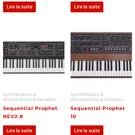
Lire la suite
Lire la suite
Synthétiseurs &
Synthétiseurs &
Workstations & Samplers
Workstations & Samplers
Sequential Prophet
Sequential Prophet
REV2-8
10
Lire la suite
Lire la suite