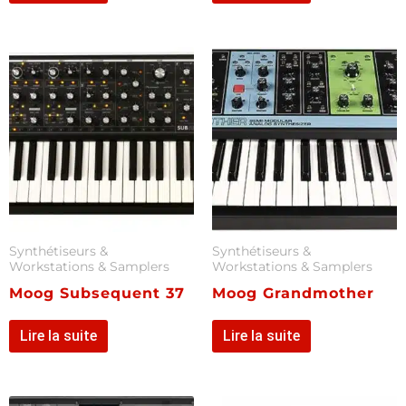
Synthétiseurs &
Synthétiseurs &
Workstations & Samplers
Workstations & Samplers
Moog Subsequent 37
Moog Grandmother
Lire la suite
Lire la suite