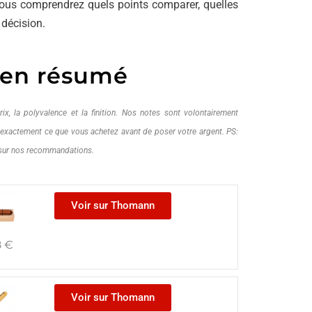
 Vous comprendrez quels points comparer, quelles
 décision.
 en résumé
ix, la polyvalence et la finition. Nos notes sont volontairement
z exactement ce que vous achetez avant de poser votre argent. PS:
 sur nos recommandations.
Voir sur Thomann
8
€
Voir sur Thomann