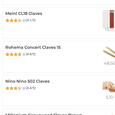
Meinl CL18 Claves
(4.1/5)
13,7
Rohema Concert Claves 15
(4.4/5)
48,5
Nino Nino 502 Claves
(4.4/5)
5,10