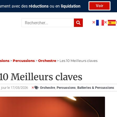
Voir
rument avec des
réductions
ou en
liquidation
Rechercher
­sions
>
Percussions
>
Orchestre
>
Les 10 Meilleurs claves
10 Meilleurs claves
 jour le 17/03/2026
Orchestre
,
Percussions
,
Bat­te­ries & Per­cus­sions