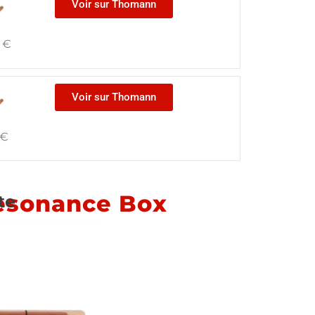
Voir sur Thomann
0
€
Voir sur Thomann
€
Resonance Box
te