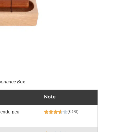
sonance Box
Note
 rendu peu
(3.6/5)