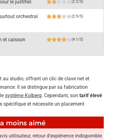
our le justifier.
(2.2/5)
surtout orchestral
(2.9/5)
n et caisson
(4.1/5)
t au studio, offrant un clic de clave net et
nance. Il se distingue par sa fabrication
 le
système Kolberg
. Cependant, son
tarif élevé
ès spécifique et nécessite un placement
a moins aimé
avis utilisateur, retour d’expérience indisponible