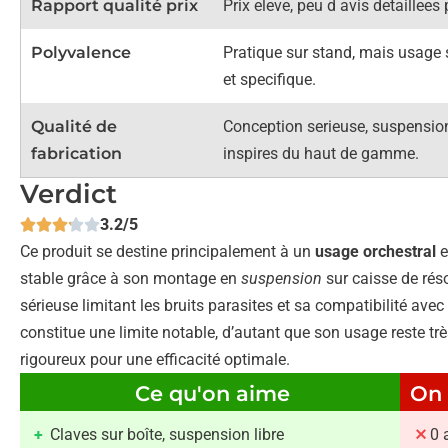
Rapport qualité prix
Prix eleve, peu d avis detaillees p
Polyvalence
Pratique sur stand, mais usage 
et specifique.
Qualité de
Conception serieuse, suspensio
fabrication
inspires du haut de gamme.
Verdict
3.2/5
Ce produit se destine principalement à un
usage orchestral
e
stable grâce à son montage en
suspension
sur caisse de réso
sérieuse limitant les bruits parasites et sa compatibilité avec
constitue une limite notable, d’autant que son usage reste tr
rigoureux pour une efficacité optimale.
Ce qu'on aime
On 
Claves sur boîte, suspension libre
0 