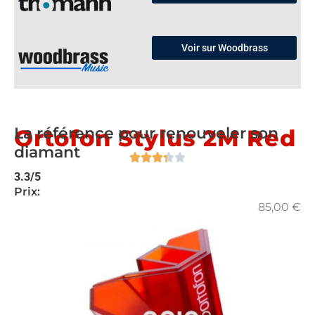
Voir sur Woodbrass
La référence pour renouveler son
Ortofon Stylus 2M Red
diamant
3.3/5
Prix:
85,00
€