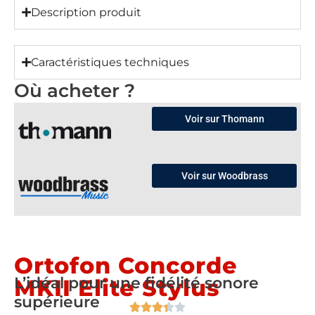
Description produit
Caractéristiques techniques
Où acheter ?
Voir sur Thomann
Voir sur Woodbrass
Ortofon Concorde
L’idéal pour une fidélité sonore
MKII Elite Stylus
supérieure