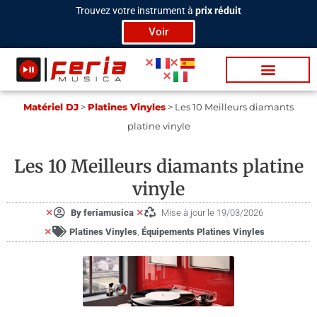
Aller
Trouvez votre instrument à
prix réduit
au
Voir
contenu
Bat­te­ries / Per­c
Tra­di­tion­nels
Lu­mière & Scène
Vidéo / Pod­cas­t
Ma­té­riel DJ
>
Platines Vinyles
>
Les 10 Meilleurs diamants
platine vinyle
Les 10 Meilleurs diamants platine
vinyle
By
feriamusica
Mise à jour le 19/03/2026
Platines Vinyles
,
Équipements Platines Vinyles