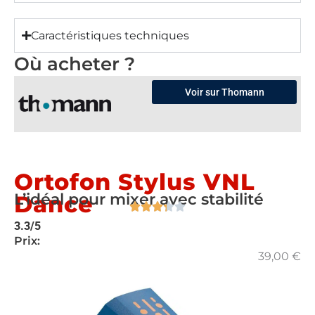
Caractéristiques techniques
Où acheter ?
Voir sur Thomann
Ortofon Stylus VNL
L’idéal pour mixer avec stabilité
Dance
3.3/5
Prix:
39,00
€