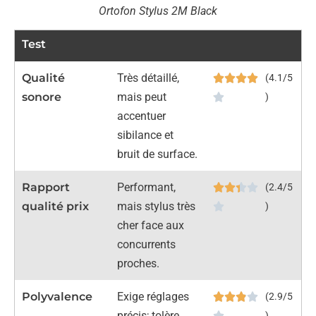
Ortofon Stylus 2M Black
Test
Qualité
Très détaillé,
(4.1/5
sonore
mais peut
)
accentuer
sibilance et
bruit de surface.
Rapport
Performant,
(2.4/5
qualité prix
mais stylus très
)
cher face aux
concurrents
proches.
Polyvalence
Exige réglages
(2.9/5
précis; tolère
)