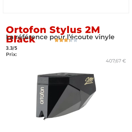
Ortofon Stylus 2M
La référence pour l’écoute vinyle
Black
3.3/5
Prix:
407,67
€