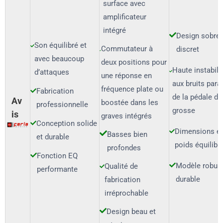
surface avec
amplificateur
intégré
Design sobre 
Son équilibré et
Commutateur à
discret
avec beaucoup
deux positions pour
Haute instabili
d’attaques
une réponse en
aux bruits para
fréquence plate ou
Fabrication
de la pédale de
Av
boostée dans les
professionnelle
grosse
is
graves intégrés
Conception solide
Dimensions e
Basses bien
et durable
poids équilibr
profondes
Fonction EQ
Modèle robust
Qualité de
performante
durable
fabrication
irréprochable
Design beau et