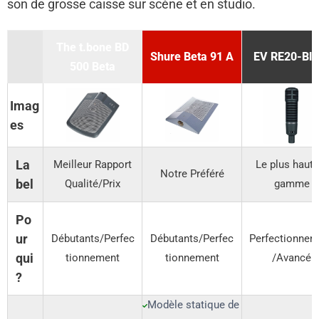
son de grosse caisse sur scène et en studio.
The t.bone BD
Shure Beta 91 A
EV RE20-Bla
500 Beta
Imag
es
La
Meilleur Rapport
Le plus haut 
Notre Préféré
bel
Qualité/Prix
gamme
Po
ur
Débutants/Perfec
Débutants/Perfec
Perfectionnem
qui
tionnement
tionnement
/Avancé
?
Modèle statique de