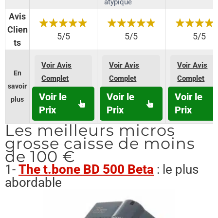
atypique
Avis
Clien
5/5
5/5
5/5
ts
Voir Avis
Voir Avis
Voir Avis
En
Complet
Complet
Complet
savoir
Voir le
Voir le
Voir le
plus
Prix
Prix
Prix
Les meilleurs micros
grosse caisse de moins
de 100 €
1-
The t.bone BD 500 Beta
: le plus
abordable