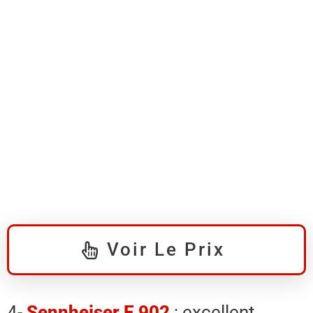
Voir Le Prix
4-
Sennheiser E 902
: excellent