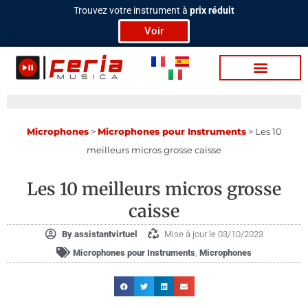
Aller
Trouvez votre instrument à
prix réduit
au
Voir
contenu
Bat­te­ries / Per­c
Tra­di­tion­nels
Lu­mière & Scène
Vidéo / Pod­cas­t
Mi­cro­phones
>
Microphones pour Instruments
>
Les 10
meilleurs micros grosse caisse
Les 10 meilleurs micros grosse
caisse
By
assistantvirtuel
Mise à jour le 03/10/2023
Microphones pour Instruments
,
Mi­cro­phones