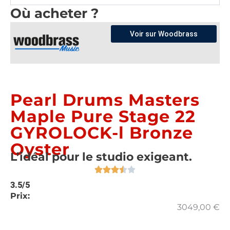
Où acheter ?
Voir sur Woodbrass
Pearl Drums Masters
Maple Pure Stage 22
GYROLOCK-l Bronze
Oyster
L’idéal pour le studio exigeant.
3.5/5
Prix:
3049,00
€