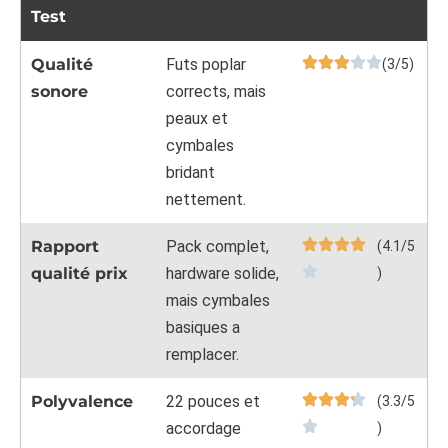
Test
Qualité
Futs poplar
(3/5)
sonore
corrects, mais
peaux et
cymbales
bridant
nettement.
Rapport
Pack complet,
(4.1/5
qualité prix
hardware solide,
)
mais cymbales
basiques a
remplacer.
Polyvalence
22 pouces et
(3.3/5
accordage
)