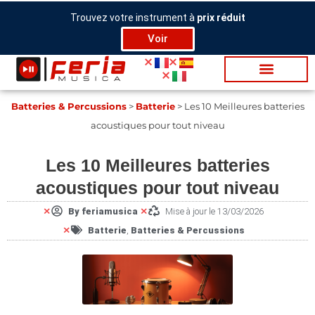
Aller
Trouvez votre instrument à
prix réduit
au
Voir
contenu
Bat­te­ries & Per­cus­sions
>
Batterie
>
Les 10 Meilleures batteries
acoustiques pour tout niveau
Les 10 Meilleures batteries
acoustiques pour tout niveau
By
feriamusica
Mise à jour le 13/03/2026
Batterie
,
Bat­te­ries & Per­cus­sions