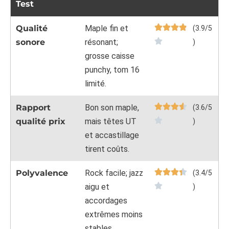
Test
Qualité
Maple fin et
(3.9/5
sonore
résonant;
)
grosse caisse
punchy, tom 16
limité.
Rapport
Bon son maple,
(3.6/5
qualité prix
mais têtes UT
)
et accastillage
tirent coûts.
Polyvalence
Rock facile; jazz
(3.4/5
aigu et
)
accordages
extrêmes moins
stables.