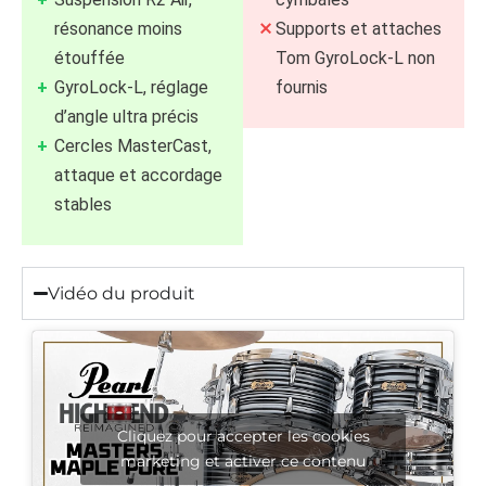
résonance moins
Supports et attaches
étouffée
Tom GyroLock-L non
GyroLock-L, réglage
fournis
d’angle ultra précis
Cercles MasterCast,
attaque et accordage
stables
Vidéo du produit
Cliquez pour accepter les cookies
marketing et activer ce contenu