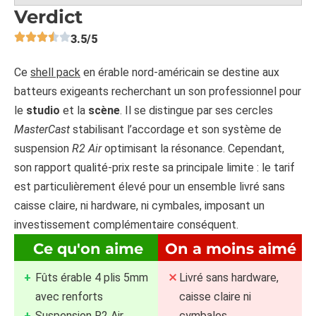
Verdict
3.5/5
Ce
shell pack
en érable nord-américain se destine aux
batteurs exigeants recherchant un son professionnel pour
le
studio
et la
scène
. Il se distingue par ses cercles
MasterCast
stabilisant l’accordage et son système de
suspension
R2 Air
optimisant la résonance. Cependant,
son rapport qualité-prix reste sa principale limite : le tarif
est particulièrement élevé pour un ensemble livré sans
caisse claire, ni hardware, ni cymbales, imposant un
investissement complémentaire conséquent.
Ce qu'on aime
On a moins aimé
Fûts érable 4 plis 5mm
Livré sans hardware,
avec renforts
caisse claire ni
Suspension R2 Air,
cymbales