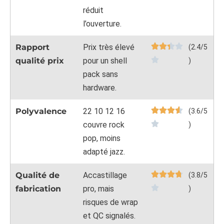
réduit
l’ouverture.
Rapport
Prix très élevé
(2.4/5
qualité prix
pour un shell
)
pack sans
hardware.
Polyvalence
22 10 12 16
(3.6/5
couvre rock
)
pop, moins
adapté jazz.
Qualité de
Accastillage
(3.8/5
fabrication
pro, mais
)
risques de wrap
et QC signalés.