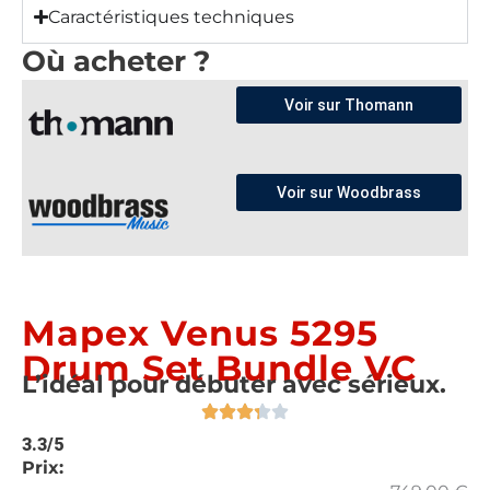
Caractéristiques techniques
Où acheter ?
Voir sur Thomann
Voir sur Woodbrass
Mapex Venus 5295
Drum Set Bundle VC
L’idéal pour débuter avec sérieux.
3.3/5
Prix: