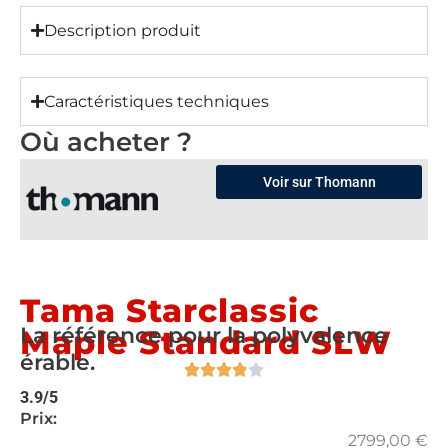
Description produit
Caractéristiques techniques
Où acheter ?
Voir sur Thomann
Tama Starclassic
La référence pour la polyvalence
Maple Standard SLW
érable.
3.9/5
Prix:
2799,00
€