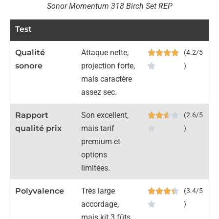
Sonor Momentum 318 Birch Set REP
Test
Qualité
Attaque nette,
(4.2/5
sonore
projection forte,
)
mais caractère
assez sec.
Rapport
Son excellent,
(2.6/5
qualité prix
mais tarif
)
premium et
options
limitées.
Polyvalence
Très large
(3.4/5
accordage,
)
mais kit 3 fûts