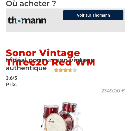
Où acheter ?
Voir sur Thomann
Sonor Vintage
L’idéal pour un son vintage
Three20 Red WM
authentique
3.6/5
Prix:
2349,00
€