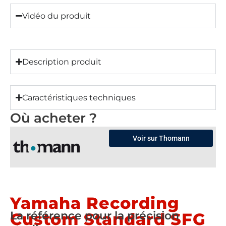
Vidéo du produit
Description produit
Caractéristiques techniques
Où acheter ?
Voir sur Thomann
Yamaha Recording
La référence pour la précision
Custom Standard SFG