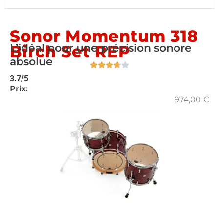
Sonor Momentum 318
L’idéal pour une précision sonore
Birch Set REP
absolue
3.7/5
Prix:
974,00
€