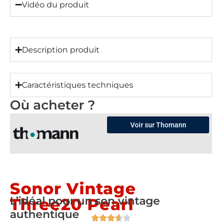
Vidéo du produit
Description produit
Caractéristiques techniques
Où acheter ?
Voir sur Thomann
Sonor Vintage
L’idéal pour un son vintage
Three20 Pearl
authentique