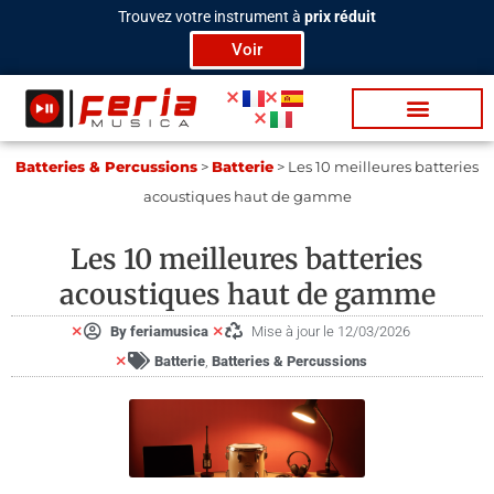
Aller
Trouvez votre instrument à
prix réduit
au
Voir
contenu
Bat­te­ries / Per­c
Tra­di­tion­nels
Lu­mière & Scène
Vidéo / Pod­cas­t
Bat­te­ries & Per­cus­sions
>
Batterie
>
Les 10 meilleures batteries
acoustiques haut de gamme
Les 10 meilleures batteries
acoustiques haut de gamme
By
feriamusica
Mise à jour le 12/03/2026
Batterie
,
Bat­te­ries & Per­cus­sions