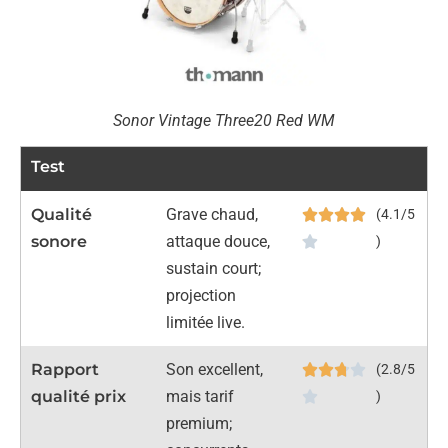
Sonor Vintage Three20 Red WM
Test
Qualité
Grave chaud,
(4.1/5
sonore
attaque douce,
)
sustain court;
projection
limitée live.
Rapport
Son excellent,
(2.8/5
qualité prix
mais tarif
)
premium;