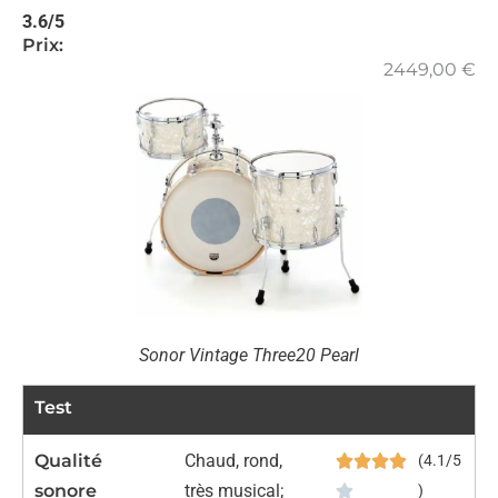
3.6/5
Prix:
2449,00
€
Sonor Vintage Three20 Pearl
Test
Qualité
Chaud, rond,
(4.1/5
sonore
très musical;
)