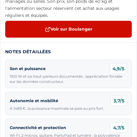
mariages ou salles. Son prix, son poids de 40 kg et
l'alimentation secteur réservent cet achat aux usages
réguliers et équipés.
Voir sur Boulanger
NOTES DÉTAILLÉES
4,9/5
Son et puissance
1100 W et six haut-parleurs documentés : appréciation fondée
sur les données constructeur.
3,7/5
Autonomie et mobilité
À 1489 €, la puissance maximale se paie au prix fort.
4,7/5
Connectivité et protection
Wi-Fi, 2 micros, guitare, PartyPad et lumière : la polyvalence