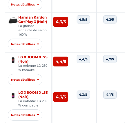
Notes détaillées
Harman Kardon
4,5/5
4,2/5
4,3/5
Go+Play 3 (Noir)
La grande
enceinte de salon
160 W
Notes détaillées
LG XBOOM XL7S
4,4/5
4,2/5
4,4/5
(Noir)
La colonne LG 250
W karaoké
Notes détaillées
LG XBOOM XL5S
4,3/5
4,1/5
4,3/5
(Noir)
La colonne LG 200
W compacte
Notes détaillées