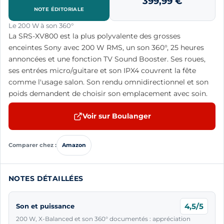
399,99
€
NOTE ÉDITORIALE
Le 200 W à son 360°
La SRS-XV800 est la plus polyvalente des grosses
enceintes Sony avec 200 W RMS, un son 360°, 25 heures
annoncées et une fonction TV Sound Booster. Ses roues,
ses entrées micro/guitare et son IPX4 couvrent la fête
comme l'usage salon. Son rendu omnidirectionnel et son
poids demandent de choisir son emplacement avec soin.
Voir sur Boulanger
Comparer chez :
Amazon
NOTES DÉTAILLÉES
4,5/5
Son et puissance
200 W, X-Balanced et son 360° documentés : appréciation