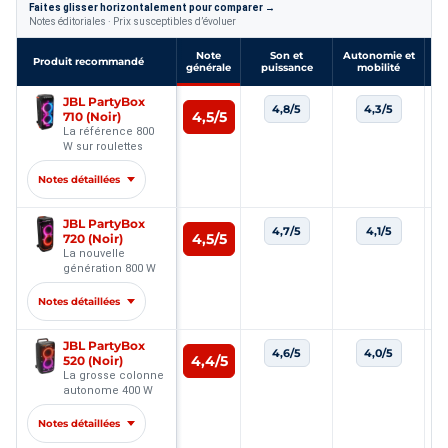
Faites glisser horizontalement pour comparer →
Notes éditoriales · Prix susceptibles d’évoluer
Note
Son et
Autonomie et
Con
Produit recommandé
générale
puissance
mobilité
Comparatif de Les 10 Meilleures grosses enceintes Bluetooth : 
JBL PartyBox
4,8/5
4,3/5
4,5/5
710 (Noir)
La référence 800
W sur roulettes
Notes détaillées
JBL PartyBox
4,7/5
4,1/5
4,5/5
720 (Noir)
La nouvelle
génération 800 W
Notes détaillées
JBL PartyBox
4,6/5
4,0/5
4,4/5
520 (Noir)
La grosse colonne
autonome 400 W
Notes détaillées