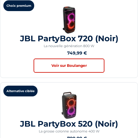
Choix premium
JBL PartyBox 720 (Noir)
La nouvelle génération 800 W
4,5/5
749,99
€
Voir sur Boulanger
Alternative ciblée
JBL PartyBox 520 (Noir)
La grosse colonne autonome 400 W