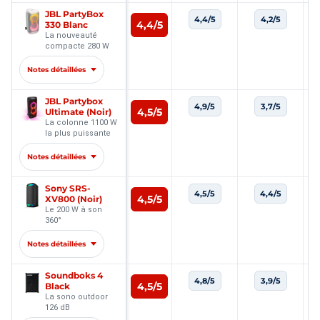
JBL PartyBox
4,4/5
4,2/5
4,4/5
330 Blanc
La nouveauté
compacte 280 W
Notes détaillées
JBL Partybox
4,9/5
3,7/5
4,5/5
Ultimate (Noir)
La colonne 1100 W
la plus puissante
Notes détaillées
Sony SRS-
4,5/5
4,4/5
4,5/5
XV800 (Noir)
Le 200 W à son
360°
Notes détaillées
Soundboks 4
4,8/5
3,9/5
4,5/5
Black
La sono outdoor
126 dB