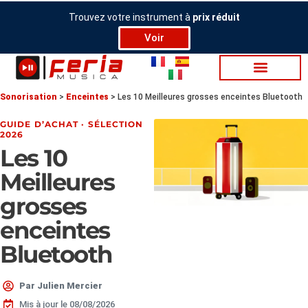
Aller
Trouvez votre instrument à
prix réduit
au
Voir
contenu
So­no­ri­sa­tion
>
Enceintes
>
Les 10 Meilleures grosses enceintes Bluetooth
GUIDE D’ACHAT · SÉLECTION
2026
Les 10
Meilleures
grosses
enceintes
Bluetooth
Par
Julien Mercier
Mis à jour le 08/08/2026