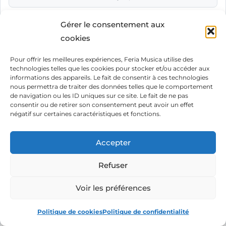
Gérer le consentement aux
Points forts
✓
cookies
126 dB annoncés, 3x72 W classe D
Pour offrir les meilleures expériences, Feria Musica utilise des
40 h d'autonomie annoncée à mi-volume
technologies telles que les cookies pour stocker et/ou accéder aux
Résistante aux chocs et aux intempéries
informations des appareils. Le fait de consentir à ces technologies
TeamUP : 5 enceintes connectées
nous permettra de traiter des données telles que le comportement
de navigation ou les ID uniques sur ce site. Le fait de ne pas
consentir ou de retirer son consentement peut avoir un effet
négatif sur certaines caractéristiques et fonctions.
À connaître
i
Chargeur non fourni
Accepter
Rendu orienté volume, pas la finesse
Refuser
Description du produit
Voir les préférences
Politique de cookies
Politique de confidentialité
Vidéo du produit