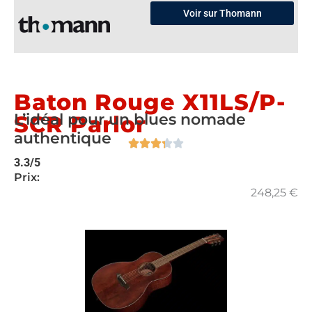
Voir sur Thomann
Baton Rouge X11LS/P-
L’idéal pour un blues nomade
SCR Parlor
authentique
3.3/5
Prix:
248,25
€