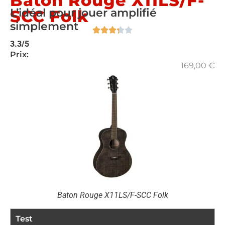
Baton Rouge X11LS/F-
L’idéal pour jouer amplifié
SCC Folk
simplement
3.3/5
Prix:
169,00
€
Baton Rouge X11LS/F-SCC Folk
Test