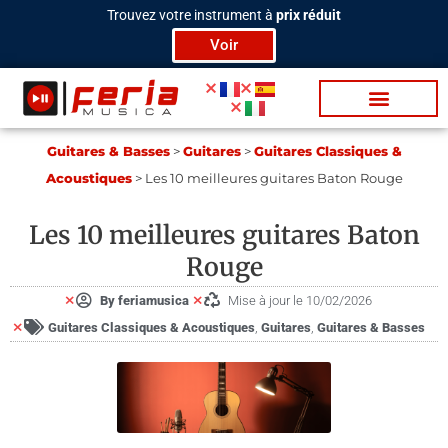
Aller
Trouvez votre instrument à
prix réduit
au
Voir
contenu
Bat­te­ries / Per­c
Tra­di­tion­nels
Lu­mière & Scène
Vidéo / Pod­cas­t
Gui­tares & Basses
>
Guitares
>
Guitares Classiques &
Acoustiques
>
Les 10 meilleures guitares Baton Rouge
Les 10 meilleures guitares Baton
Rouge
By
feriamusica
Mise à jour le 10/02/2026
Guitares Classiques & Acoustiques
,
Guitares
,
Gui­tares & Basses