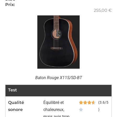
Prix:
255,00
€
Baton Rouge X11S/SD-BT
Test
Qualité
Équilibré et
(3.6/5
sonore
chaleureux,
)
mais avis trop