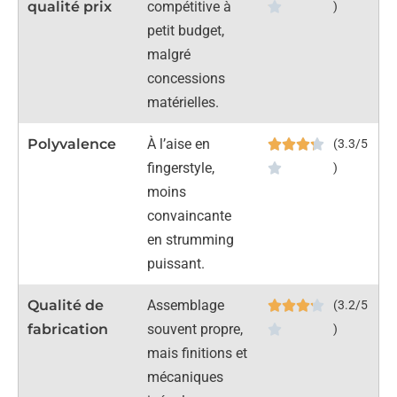
qualité prix
compétitive à
)
petit budget,
malgré
concessions
matérielles.
Polyvalence
À l’aise en
(3.3/5
fingerstyle,
)
moins
convaincante
en strumming
puissant.
Qualité de
Assemblage
(3.2/5
fabrication
souvent propre,
)
mais finitions et
mécaniques