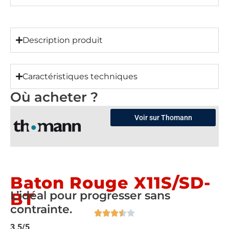
Description produit
Caractéristiques techniques
Où acheter ?
Voir sur Thomann
Baton Rouge X11S/SD-
L’idéal pour progresser sans
BT
contrainte.
3.5/5