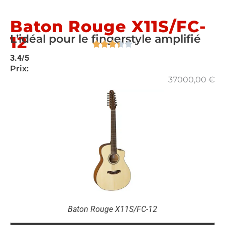
Baton Rouge X11S/FC-
L’idéal pour le fingerstyle amplifié
12
3.4/5
Prix:
37000,00
€
Baton Rouge X11S/FC-12