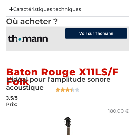
Caractéristiques techniques
Où acheter ?
Voir sur Thomann
Baton Rouge X11LS/F
L'idéal pour l'amplitude sonore
Folk
acoustique
3.5/5
Prix:
180,00
€