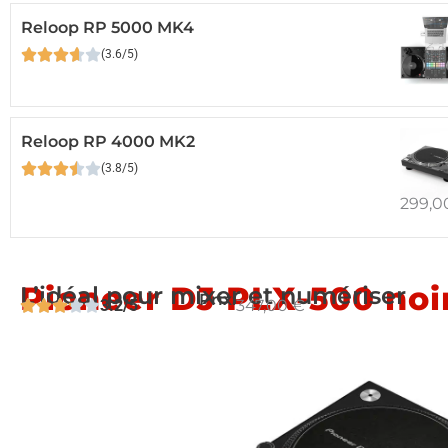
Reloop RP 5000 MK4
(3.6/5)
Reloop RP 4000 MK2
(3.8/5)
299,0
Pioneer DJ PLX-500 noi
L’idéal pour mixer et numériser
Prix:
3.2/5
347,00
€