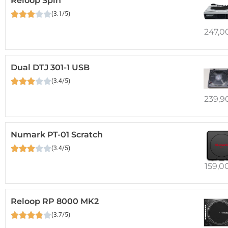
Reloop Spin
(3.1/5)
247,0
Dual DTJ 301-1 USB
(3.4/5)
239,9
Numark PT-01 Scratch
(3.4/5)
159,0
Reloop RP 8000 MK2
(3.7/5)