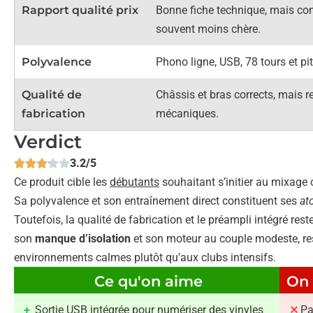
Rapport qualité prix
Bonne fiche technique, mais co
souvent moins chère.
Polyvalence
Phono ligne, USB, 78 tours et pi
Qualité de
Châssis et bras corrects, mais r
fabrication
mécaniques.
Verdict
3.2/5
Ce produit cible les
débutants
souhaitant s’initier au mixage 
Sa polyvalence et son entraînement direct constituent ses
at
Toutefois, la qualité de fabrication et le préampli intégré rest
son
manque d’isolation
et son moteur au couple modeste, res
environnements calmes plutôt qu’aux clubs intensifs.
Ce qu'on aime
On 
Sortie USB intégrée pour numériser des vinyles
Pa