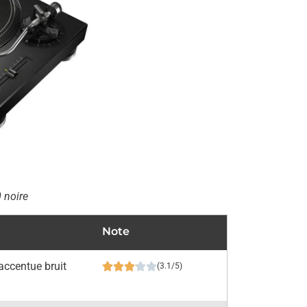
 noire
Note
accentue bruit
(3.1/5)