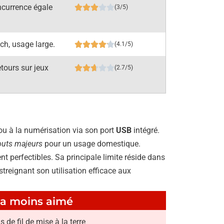
ncurrence égale
(3/5)
tch, usage large.
(4.1/5)
etours sur jeux
(2.7/5)
ou à la numérisation via son port
USB
intégré.
outs majeurs
pour un usage domestique.
ent perfectibles. Sa principale limite réside dans
treignant son utilisation efficace aux
a moins aimé
s de fil de mise à la terre