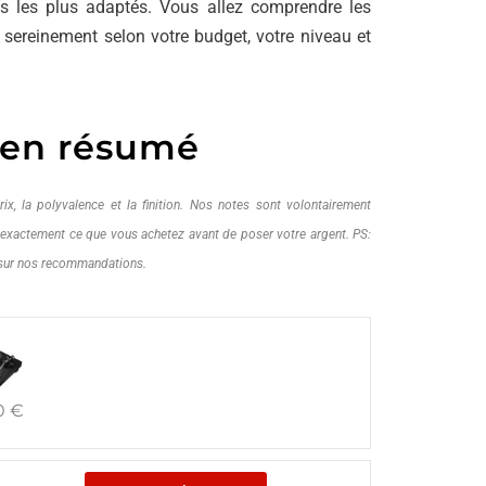
es les plus adaptés. Vous allez comprendre les
us sereinement selon votre budget, votre niveau et
 en résumé
ix, la polyvalence et la finition. Nos notes sont volontairement
z exactement ce que vous achetez avant de poser votre argent. PS:
 sur nos recommandations.
0
€