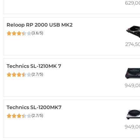
629,0
Reloop RP 2000 USB MK2
(3.6/5)
274,5
Technics SL-1210MK 7
(2.7/5)
949,
Technics SL-1200MK7
(2.7/5)
949,