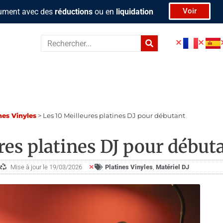
Voir
rument avec des
réductions
ou en
liquidation
Rechercher
nes Vinyles
>
Les 10 Meilleures platines DJ pour débutant
res platines DJ pour début
Mise à jour le 19/03/2026
Platines Vinyles
,
Ma­té­riel DJ