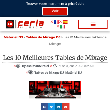
Aller
Trouvez votre instrument à
prix réduit
au
Voir
contenu
Bat­te­ries / Per­c
Tra­di­tion­nels
Lu­mière & Scène
Vidéo / Pod­cas­t
Ma­té­riel DJ
>
Tables de Mixage DJ
>
Les 10 Meilleures Tables de
Mixage
Les 10 Meilleures Tables de Mixage
By
assistantvirtuel
Mise à jour le 09/03/2026
Tables de Mixage DJ
,
Ma­té­riel DJ