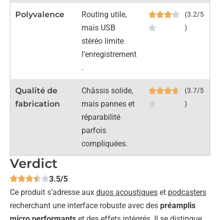
Polyvalence
Routing utile,
(3.2/5
mais USB
)
stéréo limite
l’enregistrement
.
Qualité de
Châssis solide,
(3.7/5
fabrication
mais pannes et
)
réparabilité
parfois
compliquées.
Verdict
3.5/5
Ce produit s’adresse aux
duos acoustiques
et
podcasters
recherchant une interface robuste avec des
préamplis
micro performants
et des effets intégrés. Il se distingue