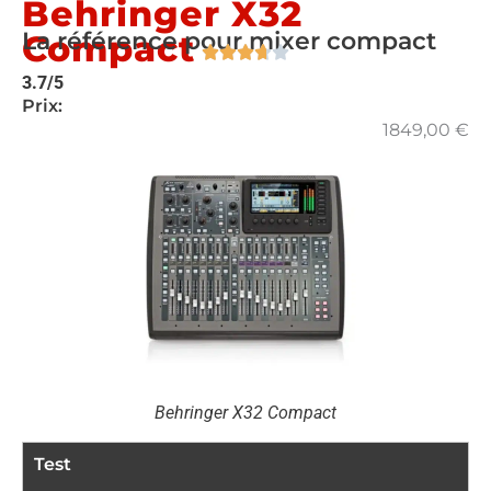
Behringer X32
La référence pour mixer compact
Compact
3.7/5
Prix:
1849,00
€
Behringer X32 Compact
Test