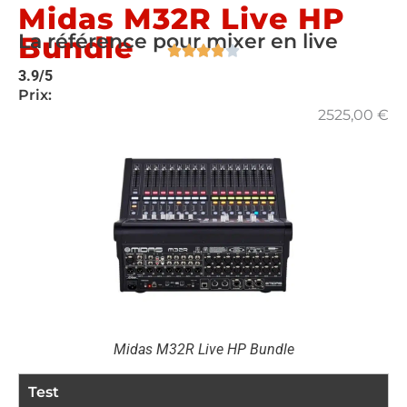
Midas M32R Live HP
La référence pour mixer en live
Bundle
3.9/5
Prix:
2525,00
€
Midas M32R Live HP Bundle
Test