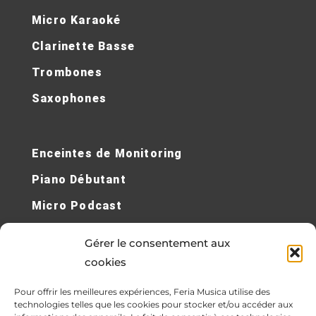
Micro Karaoké
Clarinette Basse
Trombones
Saxophones
Enceintes de Monitoring
Piano Débutant
Micro Podcast
Micro Sans Fil
Gérer le consentement aux
Cours de Piano en Ligne
cookies
Contrebasses Électriques
Pour offrir les meilleures expériences, Feria Musica utilise des
technologies telles que les cookies pour stocker et/ou accéder aux
Synthétiseur