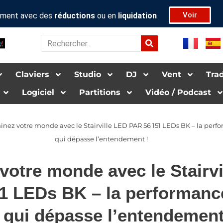
Voir
rument avec des
réductions
ou en
liquidation
Rechercher
Claviers
Studio
DJ
Vent
Tra­d
Logiciel
Par­ti­tions
Vidéo / Pod­cas­t
inez votre monde avec le Stairville LED PAR 56 151 LEDs BK – la perfo
qui dépasse l’entendement !
 votre monde avec le Stairv
1 LEDs BK – la performance
x qui dépasse l’entendement