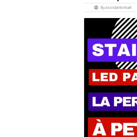
By
assistantvirtuel