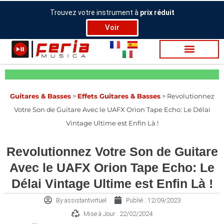
Aller
Trouvez votre instrument à
prix réduit
au
Voir
contenu
Gui­tares & Basses
>
Effets Guitares & Basses
>
Revolutionnez
Votre Son de Guitare Avec le UAFX Orion Tape Echo: Le Délai
Vintage Ultime est Enfin Là !
Revolutionnez Votre Son de Guitare
Avec le UAFX Orion Tape Echo: Le
Délai Vintage Ultime est Enfin Là !
By
assistantvirtuel
Publié :
12/09/2023
Mise à Jour : 22/02/2024