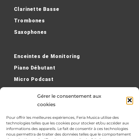
Clarinette Basse
Trombones
Saxophones
Enceintes de Monitoring
Piano Débutant
Micro Podcast
Micro Sans Fil
Gérer le consentement aux
Cours de Piano en Ligne
cookies
Contrebasses Électriques
Pour offrir les meilleures expériences, Feria Musica utilise des
technologies telles que les cookies pour stocker et/ou accéder aux
Synthétiseur
informations des appareils. Le fait de consentir à ces technologies
nous permettra de traiter des données telles que le comportement