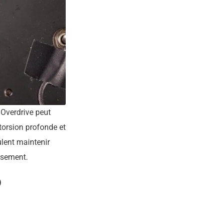
 Overdrive peut
torsion profonde et
ulent maintenir
issement.
D