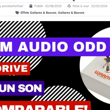
y
assistantvirtuel
Publié :
02/08/2023
Mise à Jour : 22/02/2024
Effets Guitares & Basses
,
Gui­tares & Basses