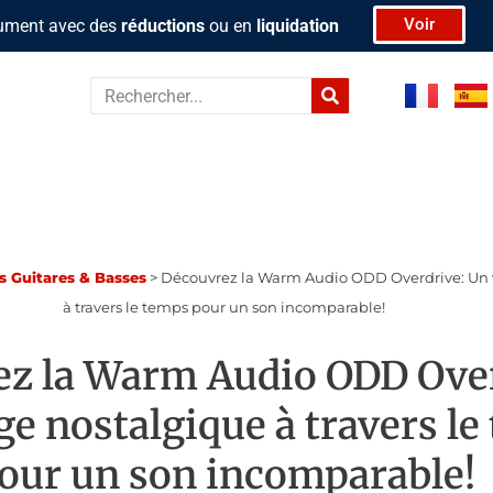
Voir
rument avec des
réductions
ou en
liquidation
Rechercher
ts Guitares & Basses
>
Découvrez la Warm Audio ODD Overdrive: Un 
à travers le temps pour un son incomparable!
z la Warm Audio ODD Over
e nostalgique à travers le
our un son incomparable!