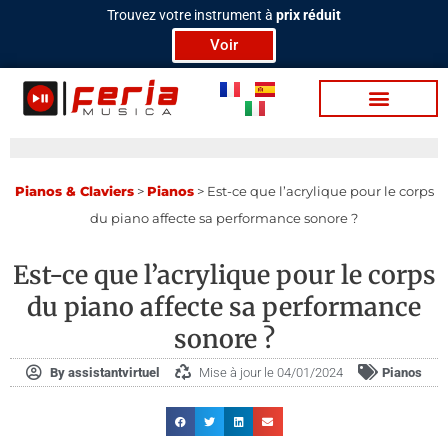
Aller
Trouvez votre instrument à
prix réduit
au
Voir
contenu
Bat­te­ries / Per­c
Tra­di­tion­nels
Lu­mière & Scène
Vidéo / Pod­cas­t
Pia­nos & Cla­viers
>
Pianos
>
Est-ce que l’acrylique pour le corps
du piano affecte sa performance sonore ?
Est-ce que l’acrylique pour le corps
du piano affecte sa performance
sonore ?
By
assistantvirtuel
Mise à jour le 04/01/2024
Pianos