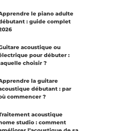
Apprendre le piano adulte
débutant : guide complet
2026
Guitare acoustique ou
électrique pour débuter :
laquelle choisir ?
Apprendre la guitare
acoustique débutant : par
où commencer ?
Traitement acoustique
home studio : comment
améliorer l’acoustique de sa