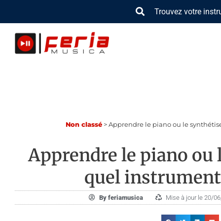
Aller
Trouvez votre inst
au
contenu
Non classé
>
Apprendre le piano ou le synthétise
Apprendre le piano ou l
quel instrument 
By
feriamusica
Mise à jour le 20/0