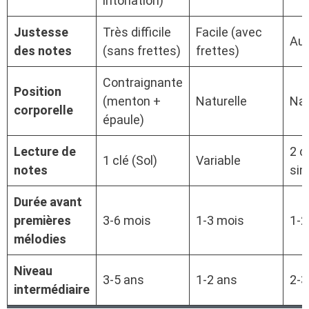
intonation)
Justesse
Très difficile
Facile (avec
Au
des notes
(sans frettes)
frettes)
Contraignante
Position
(menton +
Naturelle
Nat
corporelle
épaule)
Lecture de
2 c
1 clé (Sol)
Variable
notes
sim
Durée avant
premières
3-6 mois
1-3 mois
1-2
mélodies
Niveau
3-5 ans
1-2 ans
2-3
intermédiaire