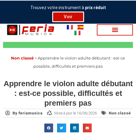
Aller
Trouvez votre instrument à
prix réduit
au
Voir
contenu
Non classé
>
Apprendre le violon adulte débutant : est-ce
possible, difficultés et premiers pas
Apprendre le violon adulte débutant
: est-ce possible, difficultés et
premiers pas
By
feriamusica
Mise à jour le 16/06/2026
Non classé