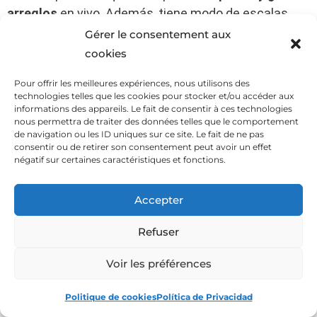
arreglos
en vivo. Además, tiene modo de escalas,
Live Intro, Beat Tools Pack y bloqueo Kensington.
Gérer le consentement aux
cookies
Pour offrir les meilleures expériences, nous utilisons des
Nos gustó ✅
technologies telles que les cookies pour stocker et/ou accéder aux
informations des appareils. Le fait de consentir à ces technologies
nous permettra de traiter des données telles que le comportement
Cuenta con 11 encoders giratorios ;
de navigation ou les ID uniques sur ce site. Le fait de ne pas
Posee una entrada para pedal ;
consentir ou de retirer son consentement peut avoir un effet
négatif sur certaines caractéristiques et fonctions.
Su construcción es muy resistente ;
Tiene fuente de alimentación de 12 V DC.
Accepter
Refuser
Nos gustó menos ?
Voir les préférences
No le agregaron conector de pedal ;
Politique de cookies
Política de Privacidad
No incluye puerto MIDI DIN de 5 polos ;