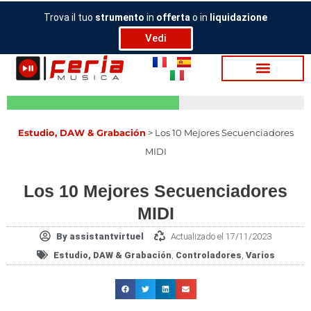
Ir
Trova il tuo
strumento
in
offerta
o in
liquidazione
al
Vedi
contenido
Estudio, DAW & Grabación
>
Los 10 Mejores Secuenciadores
MIDI
Los 10 Mejores Secuenciadores
MIDI
By
assistantvirtuel
Actualizado el 17/11/2023
Estudio, DAW & Grabación
,
Controladores
,
Varios