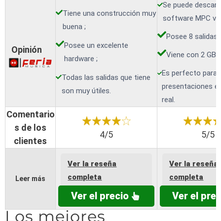
Se puede descarg
Tiene una construcción muy
software MPC vía
buena ;
Posee 8 salidas 
Posee un excelente
Opinión
Viene con 2 GB 
hardware ;
Es perfecto para 
Todas las salidas que tiene
presentaciones e
son muy útiles.
real.
Comentario
s de los
4/5
5/5
clientes
Ver la reseña
Ver la reseña
completa
completa
Leer más
Ver el precio
Ver el prec
Los mejores