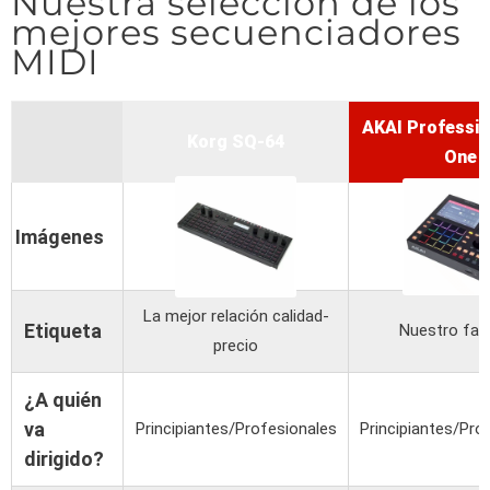
Nuestra selección de los
mejores secuenciadores
MIDI
AKAI Professi
Korg SQ-64
One
Imágenes
La mejor relación calidad-
Etiqueta
Nuestro fav
precio
¿A quién
va
Principiantes/Profesionales
Principiantes/Pro
dirigido?