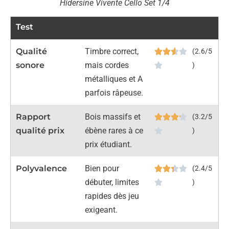
Hidersine Vivente Cello Set 1/4
Test
Qualité
Timbre correct,
(2.6/5
sonore
mais cordes
)
métalliques et A
parfois râpeuse.
Rapport
Bois massifs et
(3.2/5
qualité prix
ébène rares à ce
)
prix étudiant.
Polyvalence
Bien pour
(2.4/5
débuter, limites
)
rapides dès jeu
exigeant.