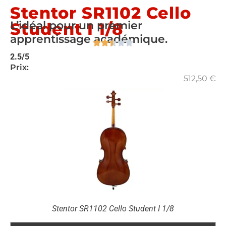
Stentor SR1102 Cello
L’idéal pour un premier
Student I 1/8
apprentissage académique.
2.5/5
Prix:
512,50
€
Stentor SR1102 Cello Student I 1/8