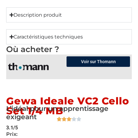
Description produit
Caractéristiques techniques
Où acheter ?
Voir sur Thomann
Gewa Ideale VC2 Cello
L’idéal pour un apprentissage
Set 1/4 MB
exigeant
3.1/5
Prix: