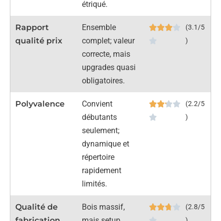
étriqué.
Rapport
Ensemble
(3.1/5
qualité prix
complet; valeur
)
correcte, mais
upgrades quasi
obligatoires.
Polyvalence
Convient
(2.2/5
débutants
)
seulement;
dynamique et
répertoire
rapidement
limités.
Qualité de
Bois massif,
(2.8/5
fabrication
mais setup
)