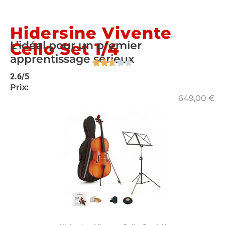
Hidersine Vivente
L’idéal pour un premier
Cello Set 1/4
apprentissage sérieux
2.6/5
Prix:
649,00
€