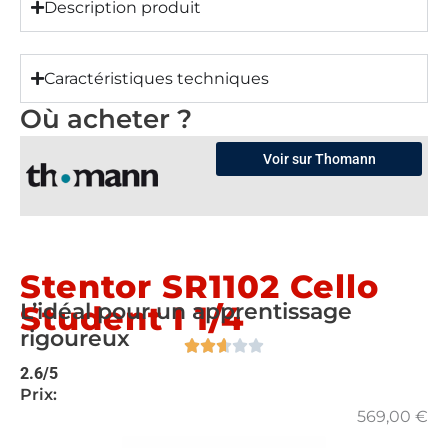
Description produit
Caractéristiques techniques
Où acheter ?
Voir sur Thomann
Stentor SR1102 Cello
L’idéal pour un apprentissage
Student I 1/4
rigoureux
2.6/5
Prix:
569,00
€