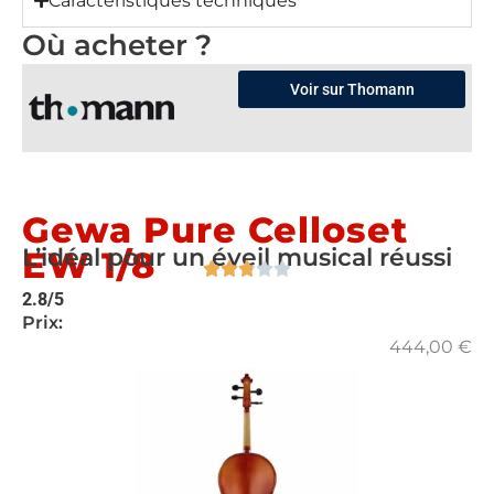
Caractéristiques techniques
Où acheter ?
Voir sur Thomann
Gewa Pure Celloset
L’idéal pour un éveil musical réussi
EW 1/8
2.8/5
Prix:
444,00
€