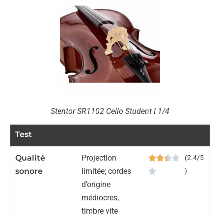
Stentor SR1102 Cello Student I 1/4
Test
Qualité
Projection
(2.4/5
sonore
limitée; cordes
)
d’origine
médiocres,
timbre vite