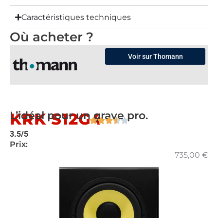
Caractéristiques techniques
Où acheter ?
Voir sur Thomann
L’idéal pour un grave pro.
KRK S12G4
3.5/5
Prix:
735,00
€