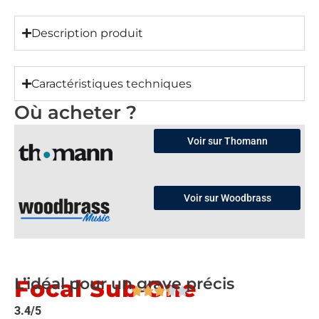
Description produit
Caractéristiques techniques
Où acheter ?
Voir sur Thomann
Voir sur Woodbrass
L’idéal pour un grave précis
Focal Sub One
3.4/5