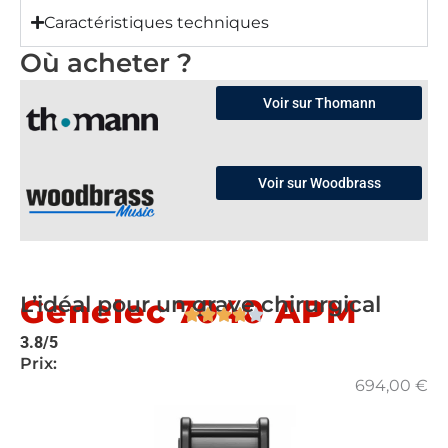
Caractéristiques techniques
Où acheter ?
Voir sur Thomann
Voir sur Woodbrass
L’idéal pour un grave chirurgical
Genelec 7040 APM
3.8/5
Prix:
694,00
€