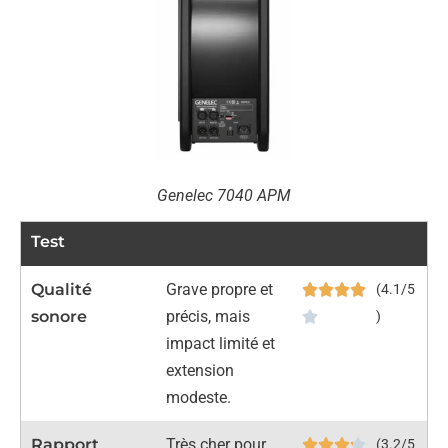
Genelec 7040 APM
Test
Qualité
Grave propre et
(4.1/5
sonore
précis, mais
)
impact limité et
extension
modeste.
Rapport
Très cher pour
(3.2/5