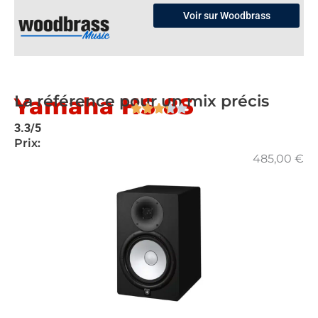
Voir sur Woodbrass
La référence pour un mix précis
Yamaha HS 8S
3.3/5
Prix:
485,00
€