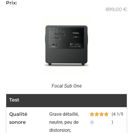
Prix:
899,00
€
Focal Sub One
Test
Qualité
Grave détaillé,
(4.1/5
sonore
neutre, peu de
)
distorsion;