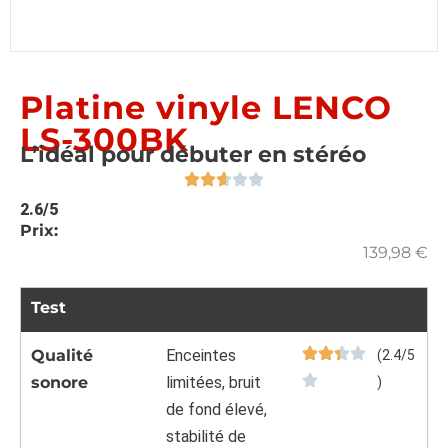
Platine vinyle LENCO
LS-300BK
L’idéal pour débuter en stéréo
2.6/5
Prix:
139,98
€
Test
Qualité
Enceintes
(2.4/5
sonore
limitées, bruit
)
de fond élevé,
stabilité de