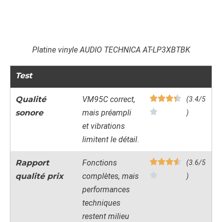
Platine vinyle AUDIO TECHNICA AT-LP3XBTBK
Test
Qualité
VM95C correct,
(3.4/5
sonore
mais préampli
)
et vibrations
limitent le détail.
Rapport
Fonctions
(3.6/5
qualité prix
complètes, mais
)
performances
techniques
restent milieu