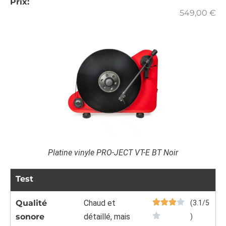
Prix:
549,00
€
Platine vinyle PRO-JECT VT-E BT Noir
Test
Qualité
Chaud et
(3.1/5
sonore
détaillé, mais
)