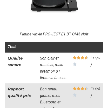
Platine vinyle PRO-JECT E1 BT OM5 Noir
Test
Qualité
Son clair et
(3.6/5
sonore
musical, mais
)
préampli BT
limite la finesse.
Rapport
Bon rendu
(3.4/5
qualité prix
global, mais
)
Bluetooth et