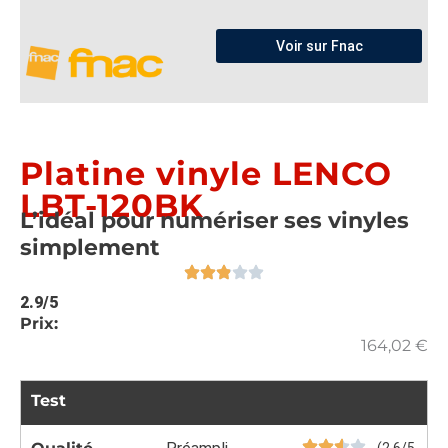
Voir sur Fnac
Platine vinyle LENCO
LBT-120BK
L’idéal pour numériser ses vinyles
simplement
2.9/5
Prix:
164,02
€
Test