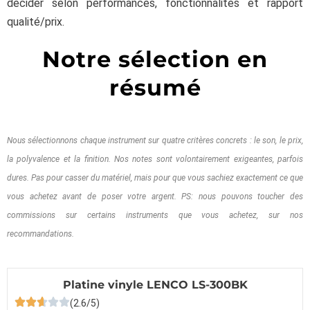
décider selon performances, fonctionnalités et rapport
qualité/prix.
Notre sélection en
résumé
Nous sélectionnons chaque instrument sur quatre critères concrets : le son, le prix,
la polyvalence et la finition. Nos notes sont volontairement exigeantes, parfois
dures. Pas pour casser du matériel, mais pour que vous sachiez exactement ce que
vous achetez avant de poser votre argent. PS: nous pouvons toucher des
commissions sur certains instruments que vous achetez, sur nos
recommandations.
Platine vinyle LENCO LS-300BK
(2.6/5)