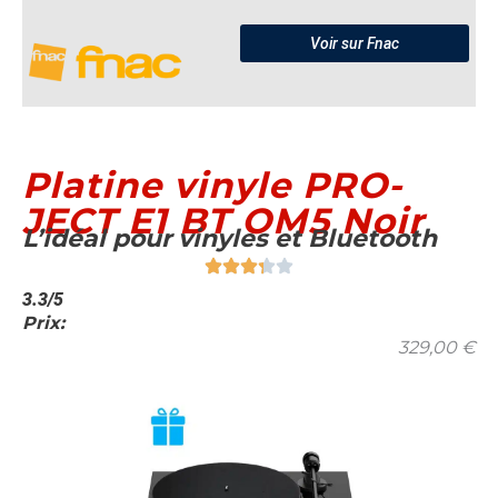
Voir sur Fnac
Platine vinyle PRO-
JECT E1 BT OM5 Noir
L’idéal pour vinyles et Bluetooth
3.3/5
Prix:
329,00
€