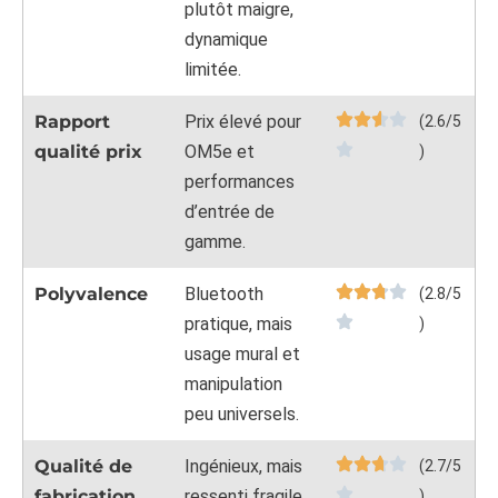
plutôt maigre,
dynamique
limitée.
Rapport
Prix élevé pour
(2.6/5
qualité prix
OM5e et
)
performances
d’entrée de
gamme.
Polyvalence
Bluetooth
(2.8/5
pratique, mais
)
usage mural et
manipulation
peu universels.
Qualité de
Ingénieux, mais
(2.7/5
fabrication
ressenti fragile
)