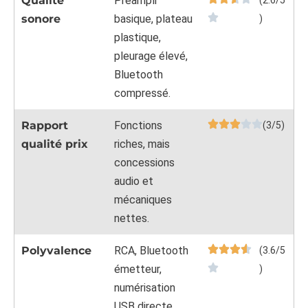
Qualité
Préampli
(2.6/5
sonore
basique, plateau
)
plastique,
pleurage élevé,
Bluetooth
compressé.
Rapport
Fonctions
(3/5)
qualité prix
riches, mais
concessions
audio et
mécaniques
nettes.
Polyvalence
RCA, Bluetooth
(3.6/5
émetteur,
)
numérisation
USB directe,