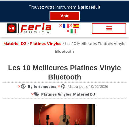
Aller
Trouvez votre instrument à
prix réduit
au
Voir
contenu
Ma­té­riel DJ
>
Platines Vinyles
>
Les 10 Meilleures Platines Vinyle
Bluetooth
Les 10 Meilleures Platines Vinyle
Bluetooth
By
feriamusica
Mise à jour le 10/02/2026
Platines Vinyles
,
Ma­té­riel DJ