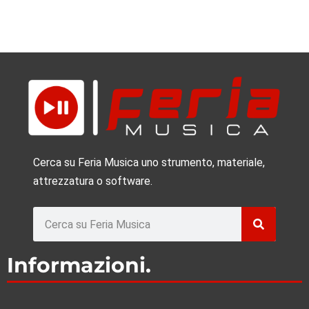
Voir >
Quel impact le choix de la première pièce de
musique a-t-il sur l’apprentissage du piano ?
Voir >