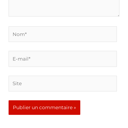
Quels genres de musique sont appropriés pour les
débutants au piano ?
Voir >
Les critères pour choisir une pièce de musique
pour débutants au piano