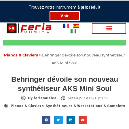
Aller
Trouvez votre instrument à
prix réduit
au
Voir
contenu
Pia­nos & Cla­viers
>
Behringer dévoile son nouveau synthétiseur
AKS Mini Soul
Behringer dévoile son nouveau
synthétiseur AKS Mini Soul
By
feriamusica
Mise à jour le 03/10/2023
Pia­nos & Cla­viers
,
Synthétiseurs & Workstations & Samplers