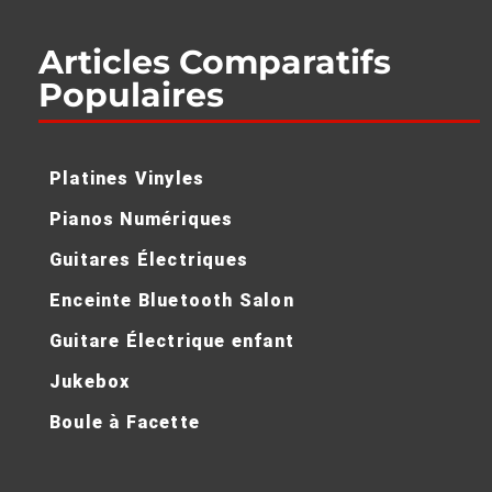
Rode X Streamer X: Le Nouvel Outil Miracle Pour
les Amoureux du Streaming et de l’Audio – Un
Avis Honnête!
Voir >