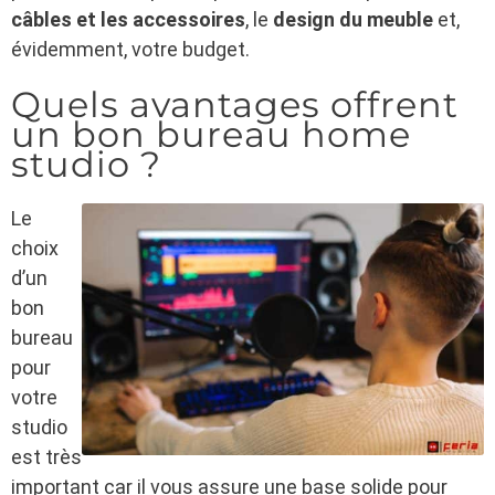
câbles et les accessoires
, le
design du meuble
et,
évidemment, votre budget.
Quels avantages offrent
un bon bureau home
studio ?
Le
choix
d’un
bon
bureau
pour
votre
studio
est très
important car il vous assure une base solide pour