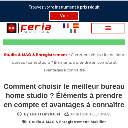
Aller
Trouvez votre instrument à
prix réduit
au
Voir
contenu
Stu­dio & MAO & En­re­gis­tre­ment
>
Comment choisir le meilleur
bureau home studio ? Éléments à prendre en compte et
avantages à connaître
Comment choisir le meilleur bureau
home studio ? Éléments à prendre
en compte et avantages à connaître
By
assistantvirtuel
Mise à jour le 03/10/2023
Stu­dio & MAO & En­re­gis­tre­ment
,
Mobilier