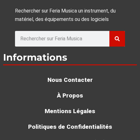
SSL UF1 : Le Contrôleur DAW USB qui va
révolutionner votre studio !
Voir >