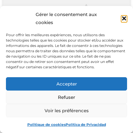
Gérer le consentement aux
cookies
Haz clic para aceptar cookies de marketing
Pour offrir les meilleures expériences, nous utilisons des
technologies telles que les cookies pour stocker et/ou accéder aux
y permitir este contenido
informations des appareils. Le fait de consentir à ces technologies
nous permettra de traiter des données telles que le comportement
de navigation ou les ID uniques sur ce site. Le fait de ne pas
consentir ou de retirer son consentement peut avoir un effet
négatif sur certaines caractéristiques et fonctions.
Accepter
Refuser
Ver El Precio
Voir les préférences
Politique de cookies
Política de Privacidad
7-
Rode NT-USB+
– Monitorización