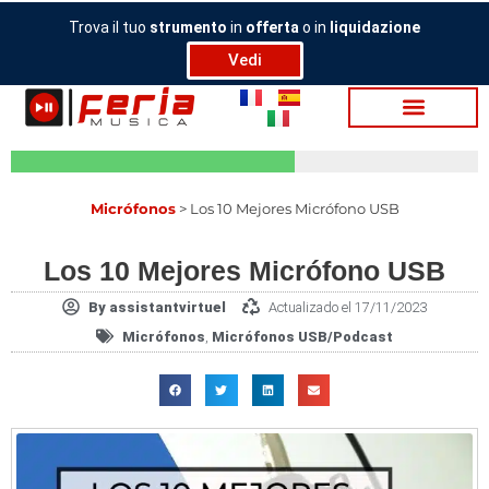
Ir
Trova il tuo
strumento
in
offerta
o in
liquidazione
al
Vedi
contenido
Micrófonos
>
Los 10 Mejores Micrófono USB
Los 10 Mejores Micrófono USB
By
assistantvirtuel
Actualizado el 17/11/2023
Micrófonos
,
Micrófonos USB/Podcast