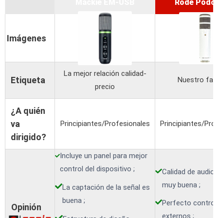
Mackie EM-USB
Rode Podca
Imágenes
La mejor relación calidad-
Etiqueta
Nuestro fav
precio
¿A quién
va
Principiantes/Profesionales
Principiantes/Pro
dirigido?
Incluye un panel para mejor
control del dispositivo ;
Calidad de audio 
muy buena ;
La captación de la señal es
buena ;
Perfecto control
Opinión
externos ;