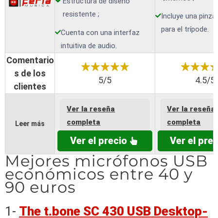
Estructura de diseño
resistente ;
Incluye una pinza
para el trípode.
Cuenta con una interfaz
intuitiva de audio.
Comentario
s de los
5/5
4.5/5
clientes
Ver la reseña
Ver la reseña
completa
completa
Leer más
Ver el precio
Ver el prec
Mejores micrófonos USB
económicos entre 40 y
90 euros
1-
The t.bone SC 430 USB Desktop-