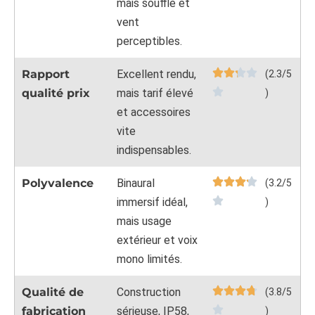
mais souffle et
vent
perceptibles.
Rapport
Excellent rendu,
(2.3/5
qualité prix
mais tarif élevé
)
et accessoires
vite
indispensables.
Polyvalence
Binaural
(3.2/5
immersif idéal,
)
mais usage
extérieur et voix
mono limités.
Qualité de
Construction
(3.8/5
fabrication
sérieuse, IP58,
)