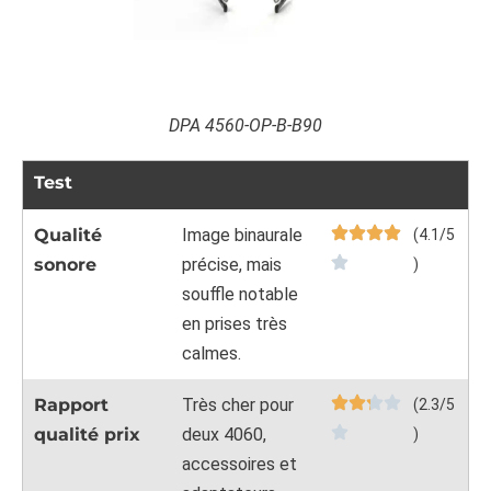
DPA 4560-OP-B-B90
Test
Qualité
Image binaurale
(4.1/5
sonore
précise, mais
)
souffle notable
en prises très
calmes.
Rapport
Très cher pour
(2.3/5
qualité prix
deux 4060,
)
accessoires et