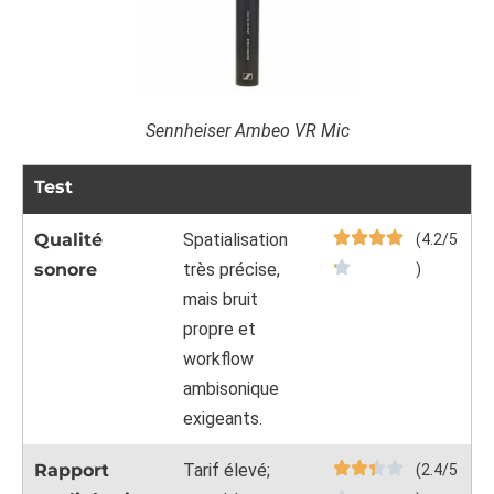
Sennheiser Ambeo VR Mic
Test
Qualité
Spatialisation
(4.2/5
sonore
très précise,
)
mais bruit
propre et
workflow
ambisonique
exigeants.
Rapport
Tarif élevé;
(2.4/5