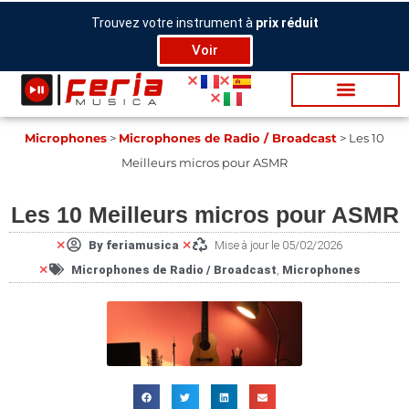
Aller
Trouvez votre instrument à
prix réduit
au
Voir
contenu
Mi­cro­phones
>
Microphones de Radio / Broadcast
>
Les 10
Meilleurs micros pour ASMR
Les 10 Meilleurs micros pour ASMR
By
feriamusica
Mise à jour le 05/02/2026
Microphones de Radio / Broadcast
,
Mi­cro­phones