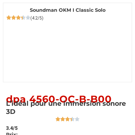
Soundman OKM I Classic Solo
(4.2/5)
dpa 4560-OC-B-B00
L’idéal pour une immersion sonore
3D
3.4/5
Prix: