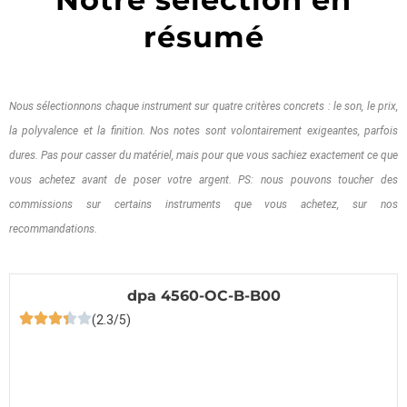
résumé
Nous sélectionnons chaque instrument sur quatre critères concrets : le son, le prix,
la polyvalence et la finition. Nos notes sont volontairement exigeantes, parfois
dures. Pas pour casser du matériel, mais pour que vous sachiez exactement ce que
vous achetez avant de poser votre argent. PS: nous pouvons toucher des
commissions sur certains instruments que vous achetez, sur nos
recommandations.
dpa 4560-OC-B-B00
(2.3/5)