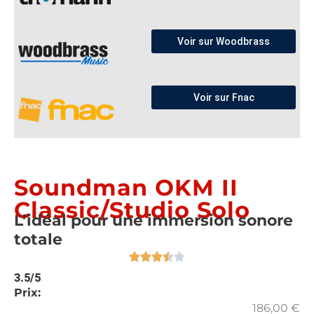
Voir sur Woodbrass
Voir sur Fnac
Soundman OKM II
Classic/Studio Solo
L’idéal pour une immersion sonore
totale
3.5/5
Prix:
186,00
€