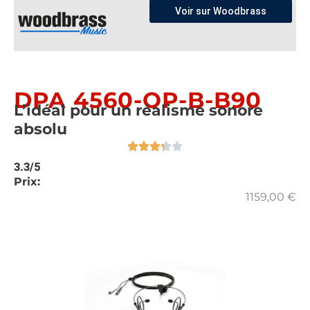
Voir sur Woodbrass
DPA 4560-OP-B-B90
L’idéal pour un réalisme sonore
absolu
3.3/5
Prix:
1159,00
€