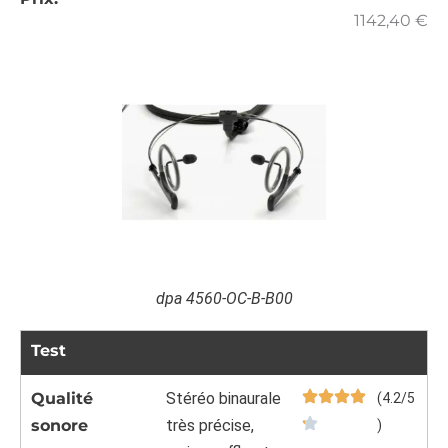
1142,40
€
dpa 4560-OC-B-B00
Test
Qualité
Stéréo binaurale
(4.2/5
sonore
très précise,
)