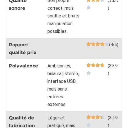
Qualité
Son propre
(3.2/5
sonore
correct, mais
)
souffle et bruits
manipulation
possibles.
Rapport
(4/5)
qualité prix
Polyvalence
Ambisonics,
(3.8/5
binaural, stereo,
)
interface USB,
mais sans
entrées
externes.
Qualité de
Léger et
(3.4/5
fabrication
pratique, mais
)